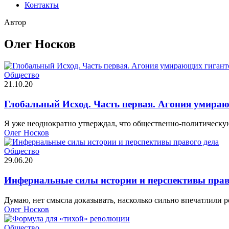
Контакты
Автор
Олег Носков
Общество
21.10.20
Глобальный Исход. Часть первая. Агония умира
Я уже неоднократно утверждал, что общественно-политическую
Олег Носков
Общество
29.06.20
Инфернальные силы истории и перспективы прав
Думаю, нет смысла доказывать, насколько сильно впечатлили
Олег Носков
Общество