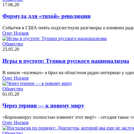
17.06.20
Формула для «тихой» революции
События в США опять подхлестнули разговоры о влиянии радик
Олег Носков
Общество
25.05.20
Игры в пустоте: Тупики русского национализма
В начале «нулевых» я брал на областном радио интервью у одно
Олег Носков
Общество
01.05.20
Через тернии — к новому миру
«Коронавирус полностью изменит этот мир!» - сегодня такие «п
Олег Носков
Общество