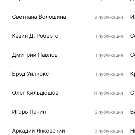
Светлана Волошина
И
9 публикаций
Кевин Д. Робертс
С
1 публикация
Дмитрий Павлов
С
1 публикация
Брэд Уилкокс
К
1 публикация
Олег Кильдюшов
С
11 публикаций
Игорь Панин
В
2 публикации
Аркадий Янковский
Н
0 публикаций