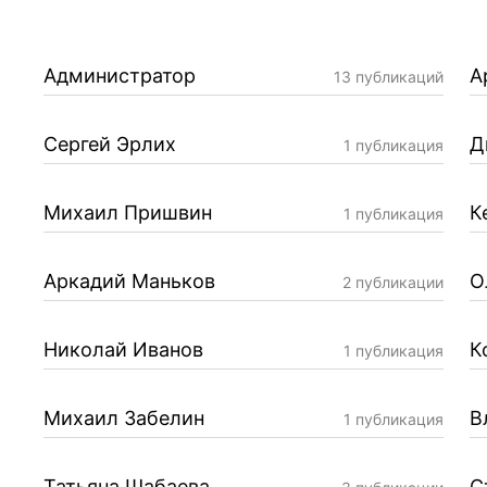
Администратор
А
13 публикаций
Сергей Эрлих
Д
1 публикация
Михаил Пришвин
К
1 публикация
Аркадий Маньков
О
2 публикации
Николай Иванов
К
1 публикация
Михаил Забелин
В
1 публикация
Татьяна Шабаева
С