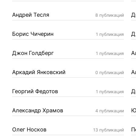
Андрей Тесля
Д
8 публикаций
Борис Чичерин
Д
1 публикация
Джон Голдберг
А
1 публикация
Аркадий Янковский
А
0 публикаций
Георгий Федотов
Д
1 публикация
Александр Храмов
Ю
4 публикации
Олег Носков
П
13 публикаций