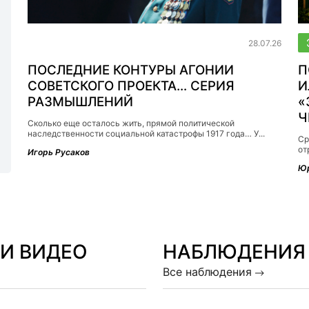
Uncategorized
28.07.26
ПОСЛЕДНИЕ КОНТУРЫ АГОНИИ
П
СОВЕТСКОГО ПРОЕКТА… СЕРИЯ
И
РАЗМЫШЛЕНИЙ
«
Ч
Сколько еще осталось жить, прямой политической
наследственности социальной катастрофы 1917 года… У...
Ср
от
Игорь Русаков
Юр
И ВИДЕО
НАБЛЮДЕНИЯ
Все наблюдения