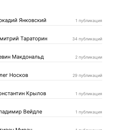
ркадий Янковский
1 публикация
митрий Тараторин
34 публикаций
евин Макдональд
2 публикации
лег Носков
29 публикаций
онстантин Крылов
1 публикация
ладимир Вейдле
1 публикация
тивен Миран