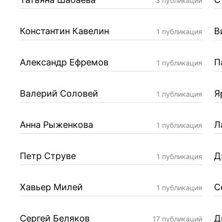
3 публикации
Константин Кавелин
В
1 публикация
Александр Ефремов
П
1 публикация
Валерий Соловей
Я
1 публикация
Анна Рыженкова
Л
1 публикация
Петр Струве
Д
1 публикация
Хавьер Милей
С
1 публикация
Сергей Беляков
Д
17 публикаций