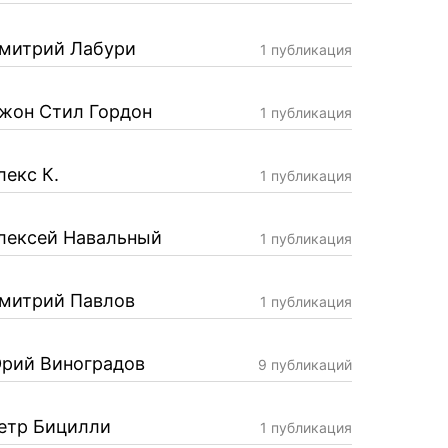
митрий Лабури
1 публикация
жон Стил Гордон
1 публикация
лекс К.
1 публикация
лексей Навальный
1 публикация
митрий Павлов
1 публикация
рий Виноградов
9 публикаций
етр Бицилли
1 публикация