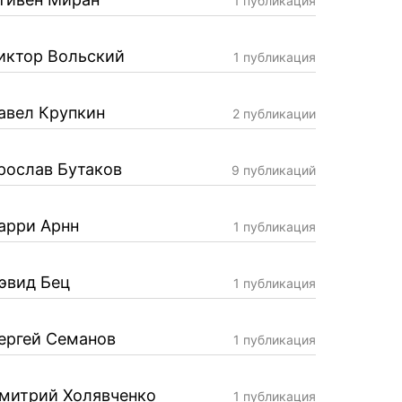
1 публикация
иктор Вольский
1 публикация
авел Крупкин
2 публикации
рослав Бутаков
9 публикаций
арри Арнн
1 публикация
эвид Бец
1 публикация
ергей Семанов
1 публикация
митрий Холявченко
1 публикация