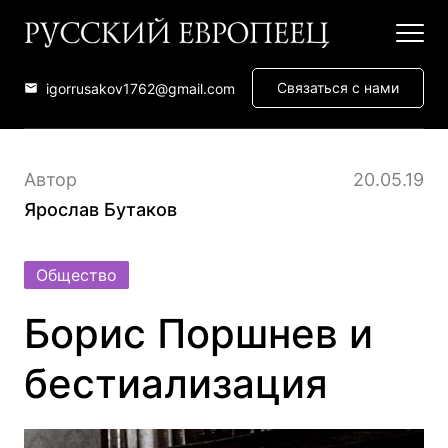
Связаться с нами
igorrusakov1762@gmail.com
Автор
20.05.19
Ярослав Бутаков
Общество
Борис Поршнев и
бестиализация