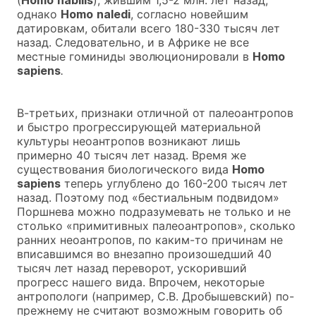
однако
Homo
naledi
, согласно новейшим
датировкам, обитали всего 180-330 тысяч лет
назад. Следовательно, и в Африке не все
местные гоминиды эволюционировали в
Homo
sapiens
.
В-третьих, признаки отличной от палеоантропов
и быстро прогрессирующей материальной
культуры неоантропов возникают лишь
примерно 40 тысяч лет назад. Время же
существования биологического вида
Homo
sapiens
теперь углублено до 160-200 тысяч лет
назад. Поэтому под «бестиальным подвидом»
Поршнева можно подразумевать не только и не
столько «примитивных палеоантропов», сколько
ранних неоантропов, по каким-то причинам не
вписавшимся во внезапно произошедший 40
тысяч лет назад переворот, ускоривший
прогресс нашего вида. Впрочем, некоторые
антропологи (например, С.В. Дробышевский) по-
прежнему не считают возможным говорить об