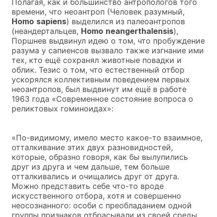
Полагая, как и большинство антропологов того
времени, что неоантроп (Человек разумный,
Homo
sapiens
) выделился из палеоантропов
(неандертальцев,
Homo
neangerthalensis
),
Поршнев выдвинул идею о том, что пробуждение
разума у сапиенсов вызвало также изгнание ими
тех, кто ещё сохранял животные повадки и
облик. Тезис о том, что естественный отбор
ускорялся коллективным поведением первых
неоантропов, был выдвинут им ещё в работе
1963 года «Современное состояние вопроса о
реликтовых гоминоидах»:
«По-видимому, имело место какое-то взаимное,
отталкивание этих двух разновидностей,
которые, образно говоря, как бы вылупились
друг из друга и чем дальше, тем больше
отталкивались и очищались друг от друга.
Можно представить себе что-то вроде
искусственного отбора, хотя и совершенно
неосознанного: особи с преобладанием одной
группы признаков отбрасывали из своей среды,