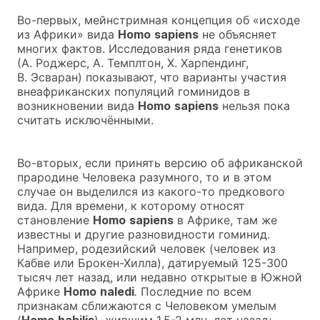
Во-первых, мейнстримная концепция об «исходе
из Африки» вида
Homo
sapiens
не объясняет
многих фактов. Исследования ряда генетиков
(А. Роджерс, А. Темплтон, Х. Харпендинг,
В. Эсваран) показывают, что варианты участия
внеафриканских популяций гоминидов в
возникновении вида
Homo
sapiens
нельзя пока
считать исключёнными.
Во-вторых, если принять версию об африканской
прародине Человека разумного, то и в этом
случае он выделился из какого-то предкового
вида. Для времени, к которому относят
становление
Homo
sapiens
в Африке, там же
известны и другие разновидности гоминид.
Например, родезийский человек (человек из
Кабве или Брокен-Хилла), датируемый 125-300
тысяч лет назад, или недавно открытые в Южной
Африке
Homo
naledi
.
Последние по всем
признакам сближаются с Человеком умелым
(
Homo
habilis
), жившим 1,5-2 млн. лет назад;