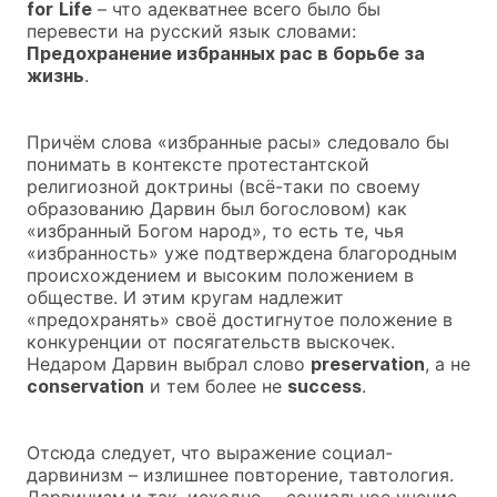
for
Life
– что адекватнее всего было бы
перевести на русский язык словами:
Предохранение избранных рас в борьбе за
жизнь
.
Причём слова «избранные расы» следовало бы
понимать в контексте протестантской
религиозной доктрины (всё-таки по своему
образованию Дарвин был богословом) как
«избранный Богом народ», то есть те, чья
«избранность» уже подтверждена благородным
происхождением и высоким положением в
обществе. И этим кругам надлежит
«предохранять» своё достигнутое положение в
конкуренции от посягательств выскочек.
Недаром Дарвин выбрал слово
preservation
, а не
conservation
и тем более не
success
.
Отсюда следует, что выражение социал-
дарвинизм – излишнее повторение, тавтология.
Дарвинизм и так, исходно, – социальное учение.