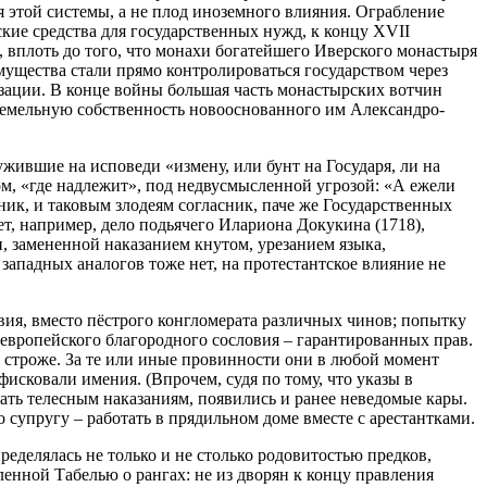
ля этой системы, а не плод иноземного влияния. Ограбление
ие средства для государственных нужд, к концу XVII
 вплоть до того, что монахи богатейшего Иверского монастыря
имущества стали прямо контролироваться государством через
зации. В конце войны б
о
льшая часть монастырских вотчин
земельную собственность новооснованного им Александро-
ившие на исповеди «измену, или бунт на Государя, ли на
ом, «где надлежит», под недвусмысленной угрозой: «А ежели
вник, и таковым злодеям согласник, паче же Государственных
ет, например, дело подьячего Илариона Докукина (1718),
, замененной наказанием кнутом, урезанием языка,
западных аналогов тоже нет, на протестантское влияние не
вия, вместо пёстрого конгломерата различных чинов; попытку
европейского благородного сословия – гарантированных прав.
о строже. За те или иные провинности они в любой момент
фисковали имения. (Впрочем, судя по тому, что указы в
ать телесным наказаниям, появились и ранее неведомые кары.
о супругу – работать в прядильном доме вместе с арестантками.
еделялась не только и не столько родовитостью предков,
енной Табелью о рангах: не из дворян к концу правления