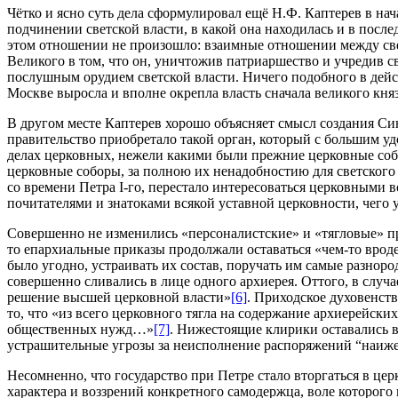
Чётко и ясно суть дела сформулировал ещё Н.Ф. Каптерев в на
подчинении светской власти, в какой она находилась и в пос
этом отношении не произошло: взаимные отношении между свет
Великого в том, что он, уничтожив патриаршество и учредив с
послушным орудием светской власти. Ничего подобного в дейст
Москве выросла и вполне окрепла власть сначала великого княз
В другом месте Каптерев хорошо объясняет смысл создания Си
правительство приобретало такой орган, который с большим у
делах церковных, нежели какими были прежние церковные собо
церковные соборы, за полною их ненадобностию для светского 
со времени Петра І-го, перестало интересоваться церковными
почитателями и знатоками всякой уставной церковности, чего у
Совершенно не изменились «персоналистские» и «тягловые» п
то епархиальные приказы продолжали оставаться «чем-то врод
было угодно, устраивать их состав, поручать им самые разно
совершенно сливались в лице одного архиерея. Оттого, в случа
решение высшей церковной власти»
[6]
. Приходское духовенст
то, что «из всего церковного тягла на содержание архиерейски
общественных нужд…»
[7]
. Нижестоящие клирики оставались в
устрашительные угрозы за неисполнение распоряжений “наиже
Несомненно, что государство при Петре стало вторгаться в цер
характера и воззрений конкретного самодержца, воле которого