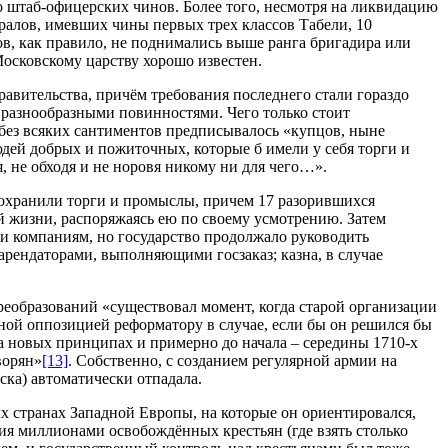
о штаб-офицерских чинов. Более того, несмотря на ликвидацию
ралов, имевших чины первых трех классов Табели, 10
ов, как правило, не поднимались выше ранга бригадира или
Московскому царству хорошо известен.
авительства, причём требования последнего стали гораздо
 разнообразными повинностями. Чего только стоит
) без всяких сантиментов предписывалось «купцов, ныне
юдей добрых и пожиточных, которые б имели у себя торги и
, не обходя и не норовя никому ни для чего…».
 сохранили торги и промыслы, причем 17 разорившихся
й жизни, распоряжаясь ею по своему усмотрению. Затем
и компаниям, но государство продолжало руководить
х арендаторами, выполняющими госзаказ; казна, в случае
преобразований «существовал момент, когда старой организации
льной оппозицией реформатору в случае, если бы он решился бы
на новых принципах и примерно до начала – середины 1710-х
ворян»
[13]
. Собственно, с созданием регулярной армии на
ска) автоматически отпадала.
х странах Западной Европы, на которые он ориентировался,
ния миллионами освобождённых крестьян (где взять столько