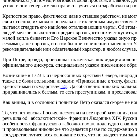
чиновников?), а помещичья власть была простым, а главное, 
усилен: они теперь имели право отлучиться на заработки на р
Крепостное право, фактически давно ставшее рабством, не мог
своих господ, их можно передавать с их личным имуществом. 
пытался сгладить его наиболее отталкивающие черты. Об этом св
людей мелкое шляхетство продает врознь, кто похочет купить, ка
малой вопль бывает: и Его Царское Величество указал оную пр
семьями, а не порознь, и о том бы при сочинении нынешнего У
рекомендательный или обязательный характер, в любом случае,
При Петре, правда, произошла фактическая ликвидация холопс
официального дискурса, специальным указом письменное обращ
Возникшие в 1723 г. из черносошных крестьян Севера, инород
также не были вольными людьми: «Привязанные к тяглу, факти
крепостными государства»
[14]
. Да собственно никаких вольны
приравнивались к беглым, то есть преступникам, и преследов
Как видим, и в сословной политике Пётр оказался скорее не н
То, что петровская Россия, несмотря на все преобразования, с
речь шла об «абсолютистской» Франции Людовика XIV. Русский
особенностях французского «абсолютизма», подспудно сравнив
и произвольным николи же что делается разве по содержанию з
государстве лутчее всех основание есть, что не владеет там з