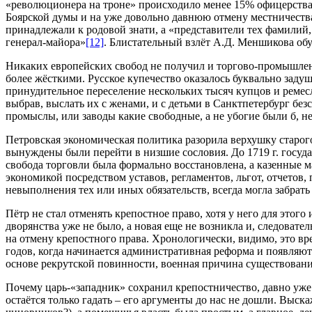
«революционера на троне» происходило менее 15% офицерства, 
Боярской думы и на уже довольно давнюю отмену местничества
принадлежали к родовой знати, а «представители тех фамилий,
генерал-майора»
[12]
. Блистательный взлёт А.Д. Меншикова об
Никаких европейских свобод не получил и торгово-промышленн
более жёсткими. Русское купечество оказалось буквально зад
принудительное переселение нескольких тысяч купцов и ремесл
выбрав, выслать их с женами, и с детьми в Санктпетербург без
промыслы, или заводы какие свободные, а не убогие были б, не
Петровская экономическая политика разорила верхушку старого
вынуждены были перейти в низшие сословия. До 1719 г. госуд
свобода торговли была формально восстановлена, а казенные 
экономикой посредством уставов, регламентов, льгот, отчетов, 
невыполнения тех или иных обязательств, всегда могла забрать
Пётр не стал отменять крепостное право, хотя у него для это
дворянства уже не было, а новая еще не возникла и, следовате
на отмену крепостного права. Хронологически, видимо, это вр
годов, когда начинается административная реформа и появляю
основе рекрутской повинности, военная причина существовани
Почему царь-«западник» сохранил крепостничество, давно уже 
остаётся только гадать – его аргументы до нас не дошли. Выс