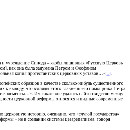
ва и учреждение Синода – якобы лишившая «Русскую Церковь
дом], как она была задумана Петром и Феофаном
– вольная копия протестантских церковных уставов…»
[1]
.
ропейских образцов в качестве сколько-нибудь существенного
их к выводу, что взгляды этого главнейшего помощника Петра
ие элементы…». Им также «не удалось найти сходство между
сущности церковной реформы относятся и видные современные
ую церковную историю, очевидно, что «слугой государства»
еформы – не в создании системы цезарепапизма, говоря