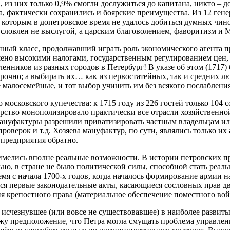
из них только 0,9% смогли дослужиться до капитана, никто – д
, фактически сохранились и боярские преимущества. Из 12 гене
 которым в допетровское время не удалось добиться думных чин
условлен не выслугой, а царским благоволением, фаворитизм и 
ый класс, продолжавший играть роль экономического агента пр
ушено высокими налогами, государственным регулированием цен,
енников из разных городов в Петербург! В указе об этом (1717
срочно; а выбирать их… как из первостатейных, так и средних л
 малосемейные, и тот выбор учинить им без всякого послабления
 московского купечества: к 1715 году из 226 гостей только 104
арство монополизировало практически все отрасли хозяйственно
мануфактуры разрешили приватизировать частным владельцам ил
проверок и т.д. Хозяева мануфактур, по сути, являлись только и
 предприятия обратно.
го имелись вполне реальные возможности. В истории петровских 
льно, в стране не было политической силы, способной стать реа
емя с начала 1700-х годов, когда началось формирование армии 
тся первые законодательные акты, касающиеся сословных прав д
я крепостного права (материальное обеспечение поместного вой
исчезнувшее (или вовсе не существовавшее) в наиболее развиты
кажу предположение, что Петра могла смущать проблема управле