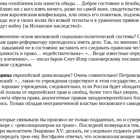
кова озлобления или нанесть обиды… Доброе состояние и безоби
ливо ни с кого взять ничего, разве по самой вине, свидетельс
азом королевским конфискациа, или опись его пожитков, подлеж
вда: все в своих волях без всякой тесноты и в уравнении прямом 
ут войну [за Испанское наследство]».
зменению основ московской социально-политической системы? 
торым царю-реформатору приходилось иметь дело. Так, по мнению 
 наказаний не в состоянии заставить его следовать правилам че
дливость и право… недействительны». «…Везде известные опред
ому влечению», — писал барон Сент-Илер ганноверскому послан
езкие суждения.
ципы
европейской цивилизации? Очень сомнительно! Петровское
овский: «…такие-то учреждения существуют в этом государстве, 
хорошие учреждения, следовательно, если Россия будет обладат
й пользы от европейских прав и свобод, более того был уверен, ч
 элита обрела права, аналогичные правам западноевропейских бл
ось. Только обладая неограниченной властью московского самод
оторые связывали бы произвол не только подданных, но и сувер
оворе с «революционером на троне». Последний возмущался тем,
и малолетнем Людовике XV: дескать, не следовало отдавать ребе
ло передать трон ему. Вестфален отвечал, что основополагающие