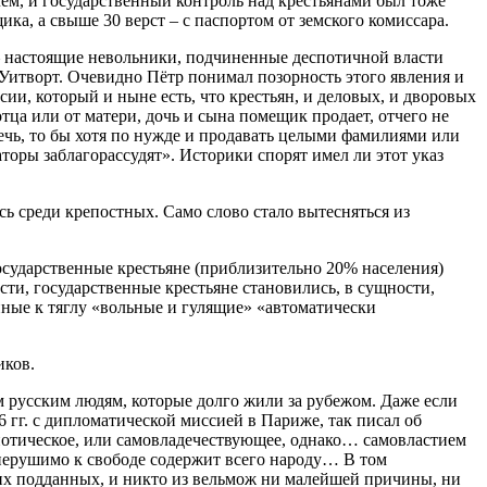
ем, и государственный контроль над крестьянами был тоже
ика, а свыше 30 верст – с паспортом от земского комиссара.
 – настоящие невольники, подчиненные деспотичной власти
Уитворт. Очевидно Пётр понимал позорность этого явления и
сии, который и ныне есть, что крестьян, и деловых, и дворовых
 отца или от матери, дочь и сына помещик продает, отчего не
сечь, то бы хотя по нужде и продавать целыми фамилиями или
оры заблагорассудят». Историки спорят имел ли этот указ
ь среди крепостных. Само слово стало вытесняться из
сударственные крестьяне (приблизительно 20% населения)
и, государственные крестьяне становились, в сущности,
нные к тяглу «вольные и гулящие» «автоматически
иков.
ем русским людям, которые долго жили за рубежом. Даже если
гг. с дипломатической миссией в Париже, так писал об
спотическое, или самовладечествующее, однако… самовластием
… нерушимо к свободе содержит всего народу… В том
своих подданных, и никто из вельмож ни малейшей причины, ни