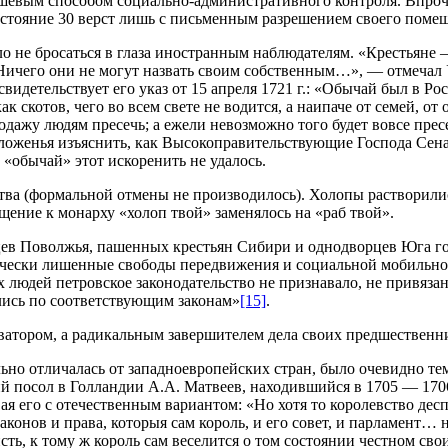
дешёвым способом социально-административного контроля. Впроч
асстояние 30 верст лишь с письменным разрешением своего помещ
ло не бросаться в глаза иностранным наблюдателям. «Крестьяне
Ничего они не могут назвать своим собственным…», — отмечал 
идетельствует его указ от 15 апреля 1721 г.: «Обычай был в Рос
к скотов, чего во всем свете не водится, а наипаче от семей, от
одажу людям пресечь; а ежели невозможно того будет вовсе пре
ложенья изъяснить, как Высокоправительствующие Господа Сенат
 «обычай» этот искоренить не удалось.
тва (формальной отмены не производилось). Холопы растворилис
ение к монарху «холоп твой» заменялось на «раб твой».
цев Поволжья, пашенных крестьян Сибири и однодворцев Юга го
чески лишенные свободы передвижения и социальной мобильност
х людей петровское законодательство не признавало, не привяза
ались по соответствующим законам»
[15]
.
оватором, а радикальным завершителем дела своих предшественн
ильно отличалась от западноевропейских стран, было очевидно т
 посол в Голландии А.А. Матвеев, находившийся в 1705 — 1706 
ая его с отечественным вариантом: «Но хотя то королевство де
аконов и права, которыя сам король, и его совет, и парламент
ависть, к тому ж король сам веселится о том состоянии честном 