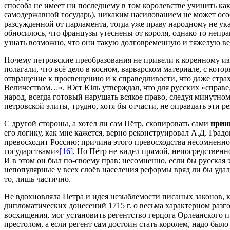
способа не имеет ни последнему в том королевстве учинить ка
самодержавной государь), никаким насилованием не может особ
разсужденной от парламента, тогда уже праву народному не ук
обносилось, что французы утеснены от короля, однако то непра
узнать возможно, что они такую долговременную и тяжелую вед
Почему петровские преобразования не привели к коренному и
полагали, что всё дело в косном, варварском материале, с ко
отвращение к просвещению и к справедливости, что даже страх
Величеством…». Юст Юль утверждал, что для русских «справе
народ, всегда готовый нарушать всякое право, следуя минутн
петровской элиты, трудно, хотя бы отчасти, не оправдать эти р
С другой стороны, а хотел ли сам Пётр, скопировать сами
прин
его логику, как мне кажется, верно реконструировал А.Д. Град
превосходит Россию; причина этого превосходства несомненно 
государствами»
[16]
. Но Пётр не видел прямой, непосредственно
И в этом он был по-своему прав: несомненно, если бы русская
непопулярные у всех слоёв населения реформы вряд ли бы удал
то, лишь частично.
Не вдохновляла Петра и идея незыблемости писаных законов, к
дипломатических донесений 1715 г. о весьма характерном разг
восхищения, мог установить регентство герцога Орлеанского пр
престолом, а если регент сам достоин стать королем, надо бы