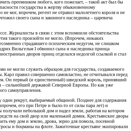
чить преемником любого, кого пожелает, – такой акт был бы
опасности государства в жертву обыкновенному
 не мог, впрочем, регент не отравил малолетнего короля и не
тожил своего сына и законного наследника – царевича
ессе. Журналисты в связи с этим вспомнили обстоятельства
летия такого произойти не могло. (Впрочем, никаких
 несомненно страдавшего психическим недугом, не слишком
ридрих Вильгельм I обвинил сына и наследника принца
 иностранных дворов принц отделался недолгой ссылкой и стал
ми не могли служить образцом для государства, создаваемого
ы. Карл правил совершенно самовластно, не отчитывался перед
цем. Он первый (и единственный) шведский король, принявший
ия – сильнейшей державой Северной Европы. Но как уже
ого самоуправления.
у один рекрут, выбираемый общиной. Позднее для содержания
прочем, его при Петре и было-то от силы пара лет) и
 получали небольшой дом и надел земли, работая на котором
редств на свой двор или маленький домик. Крестьянские дворы
ить ему дом и землю, дрова, зерно для помола, посевной
атросы и боцманы на флоте. Зажиточные крестьяне экипировали