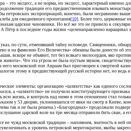
а – это эксцесс, а не норма, но эксцесс, характерный именно д
родолжение традиции его предшественников изымать монастырск
бы петровских экспроприаций, конечно, были несравнимо выше,
 хлеба для ежедневного пропитания
[10]
. Более того, церковные 
нахам царские чиновники. Но всё же это не привело к секуляри
 А Пётр в последние годы жизни «целенаправленно наращивал 
каз, по сути, отменявший тайну исповеди. Священники, обнаруж
рево и на фамилию Его Величества» обязаны были донести об эт
шав, вскоре не объявит, тот без всякаго милосердия, яко проти
 живота». Что эта угроза не была пустым звуком, свидетельству
на него московский поп Авраам был приговорен к смертной казни
алогов этому в предшествующей русской истории нет, но ведь и 
ические элементы: организацию «шляхетства» как единого сосло
жился, а «шляхетство» не получило конституирующего признака 
ь всю жизнь, и контроль над ними в этом отношении стал тольк
указом у 53 дворян, уклонившихся от явки на смотр в Киеве, кон
лема так и не была решена.) «Благородных» продолжали подверг
слушание царской воле на три месяца отправили бить сваи, а ег
 не чужд московской традиции – напомним, знатность в ней опр
еувеличивать и уровень петровской меритократии, якобы закрепл