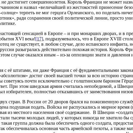
 не достигнет совершеннолетия. Король Франции не может назна
тчанином и назвал «величайшей из жестокостей принесение без
олнце» терпеть не мог герцога Орлеанского, но поделать ничего
ник», ради сохранения своей политической линии, просто унич
олитике.
 настоящей сенсацией в Европе – и при монарших дворах, и в пр
события XVI века!
[17]
, подразумевалось, что в Европе XVIII сто
отец не существует, в любом случае, дело испанского инфанта,
 Пруссии разыгралась действительно похожая история. Король Ф
 этом случае оказался иным – из-за оппозиции знати и давления
дия с её штатами, ни даже Франция с её фундаментальными закона
 «абсолютизм» достиг своей высшей точки за всю историю стран
оды советуясь почти исключительно с голштинским бароном Гёр
ответ. При этом шведская армия считалась непобедимой, а Швец
л избирателен, полностью отказавшись от заимствования низов
ух стран. В России от 20 дворов брался на пожизненную служб
ена подушная подать. Войска не распускались и мирное время (в
вая из местного населения своё содержание. В Швеции «солдаты
тали тысячи молодых людей, у которых никогда не хватило бы с
такая группа должна была обеспечить одного солдата, предостав
ак обеспечивалась основная часть армейской пехоты, а также м