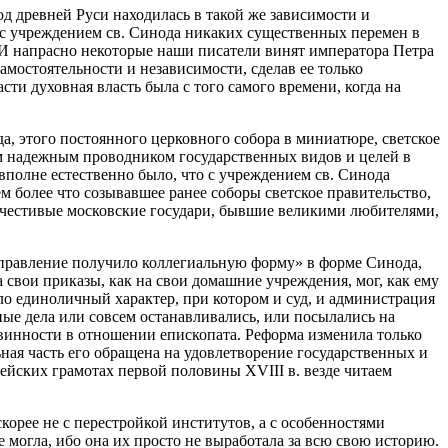
од древней Руси находилась в такой же зависимости и
 с учреждением св. Синода никаких существенных перемен в
 И напрасно некоторые наши писатели винят императора Петра
амостоятельности и независимости, сделав ее только
ти духовная власть была с того самого времени, когда на
, этого постоянного церковного собора в миниатюре, светское
ым надежным проводником государственных видов и целей в
полне естественно было, что с учреждением св. Синода
м более что созывавшее ранее соборы светское правительство,
гочестивые московские государи, бывшие великими любителями,
правление получило коллегиальную форму» в форме Синода,
свои приказы, как на свои домашние учреждения, мог, как ему
о единоличный характер, при котором и суд, и администрация
ные дела или совсем останавливались, или посылались на
винности в отношении епископата. Реформа изменила только
ьная часть его обращена на удовлетворение государственных и
ейских грамотах первой половины XVIII в. везде читаем
корее не с перестройкой институтов, а с особенностями
 могла, ибо она их просто не выработала за всю свою историю.