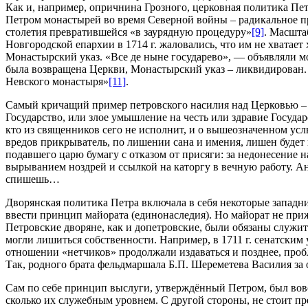
Как и, например, опричнина Грозного, церковная политика Петр
Петром монастырей во время Северной войны – радикальное п
столетия превратившейся «в заурядную процедуру»
[9]
. Масшта
Новгородской епархии в 1714 г. жаловались, что им не хватает
Монастырский указ. «Все де ныне государево», — объявляли мо
была возвращена Церкви, Монастырский указ – ликвидирован.
Невского монастыря»
[11]
.
Самый кричащий пример петровского насилия над Церковью – у
Государство, или злое умышление на честь или здравие Госуда
кто из священников сего не исполнит, и о вышеозначенном услы
вредов прикрыватель, по лишении сана и имения, лишен будет и
подавшего царю бумагу с отказом от присяги: за недонесение 
вырыванием ноздрей и ссылкой на каторгу в вечную работу. Ан
спишешь…
Дворянская политика Петра включала в себя некоторые западн
ввести принцип майората (единонаследия). Но майорат не при
Петровские дворяне, как и допетровские, были обязаны служит
могли лишиться собственности. Например, в 1711 г. сенатским 
отношении «нетчиков» продолжали издаваться и позднее, проб
Так, родного брата фельдмаршала Б.П. Шереметева Василия за о
Сам по себе принцип выслуги, утверждённый Петром, был вовсе
сколько их служебным уровнем. С другой стороны, не стоит пр