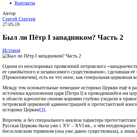
Контакты
Автор
Сергей Сергеев
27.05.19
Был ли Пётр I западником? Часть 2
История
Одним из неоспоримых проявлений петровского «западничеств
ее самобытного и независимого существования», сделавшая её 
[Прокоповичем], есть не что иное, как генеральная церковная
Между тем основательные немецкие историки Церкви ещё в рабо
источника вдохновения царя [Петра I] в проводившейся им це
в области идеологии своими корнями глубоко уходили в прав
петровской церковной администрацией и протестантской кон
историки Церкви
[3]
.
Впрочем, и без специального анализа характера протестантско
Русская Церковь была уже с XV – XVI вв., о чём неоднократно
богословским термином (она уже давно существовала), а лишь 