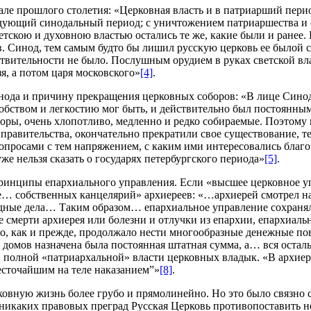
чале прошлого столетия: «Церковная власть и в патриарший пери
ледующий синодальный период; с уничтожением патриаршества и
скою и духовною властью остались те же, какие были и ранее.
в. Синод, тем самым будто бы лишил русскую церковь ее былой с
вительности не было. Послушным орудием в руках светской влас
я, а потом царя московского»
[4]
.
нода и причину прекращения церковных соборов: «В лице Синода
добством и легкостию мог быть, и действительно был постоянн
ры, очень хлопотливо, медленно и редко собираемые. Поэтому в
правительства, окончательно прекратили свое существование, те
 вопросами с тем напряжением, с каким ими интересовались бла
же нельзя сказать о государях петербургского периода»
[5]
.
ринципы епархиального управления. Если «высшее церковное у
е… собственных канцелярий» архиереев: «…архиерей смотрел на 
родные дела… Таким образом… епархиальное управление сохранял
е смерти архиерея или болезни и отлучки из епархии, епархиаль
во, как и прежде, продолжало нести многообразные денежные по
х домов назначена была постоянная штатная сумма, а… вся остал
 полной «патриархальной» власти церковных владык. «В архиер
сточайшим на теле наказанием”»
[8]
.
ковную жизнь более грубо и прямолинейно. Но это было связно с
 никаких правовых преград Русская Церковь противопоставить не