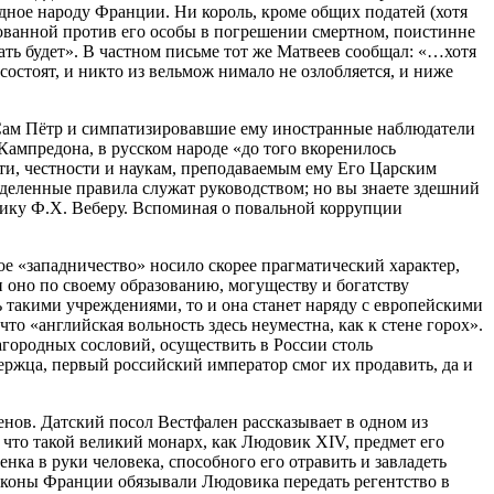
дное народу Франции. Ни король, кроме общих податей (хотя
твованной против его особы в погрешении смертном, поистинне
ать будет». В частном письме тот же Матвеев сообщал: «…хотя
состоят, и никто из вельмож нимало не озлобляется, и ниже
Сам Пётр и симпатизировавшие ему иностранные наблюдатели
Кампредона, в русском народе «до того вкоренилось
сти, честности и наукам, преподаваемым ему Его Царским
еленные правила служат руководством; но вы знаете здешний
нику Ф.Х. Веберу. Вспоминая о повальной коррупции
 «западничество» носило скорее прагматический характер,
и оно по своему образованию, могуществу и богатству
ь такими учреждениями, то и она станет наряду с европейскими
то «английская вольность здесь неуместна, как к стене горох».
агородных сословий, осуществить в России столь
ержца, первый российский император смог их продавить, да и
енов. Датский посол Вестфален рассказывает в одном из
 что такой великий монарх, как Людовик XIV, предмет его
нка в руки человека, способного его отравить и завладеть
 законы Франции обязывали Людовика передать регентство в