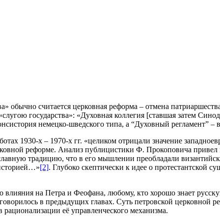
а» обычно считается церковная реформа – отмена патриаршест
«слугою государства»: «Духовная коллегия [ставшая затем Сино
 консистория немецко-шведского типа, а “Духовный регламент” 
тах 1930-х – 1970-х гг. «целиком отрицали значение западноев
рковной реформе. Анализ публицистики Ф. Прокоповича привел 
ославную традицию, что в его мышлении преобладали византийск
систорией…»
[2]
. Глубоко скептически к идее о протестантской 
го влияния на Петра и Феофана, любому, кто хорошо знает русск
 говорилось в предыдущих главах. Суть петровской церковной р
в рационализации её управленческого механизма.