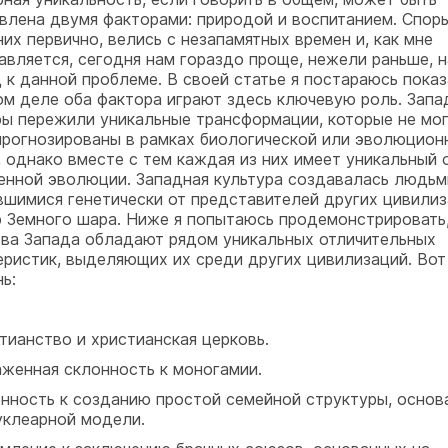
влена двумя факторами: природой и воспитанием. Споры
них первично, велись с незапамятных времен и, как мне
авляется, сегодня нам гораздо проще, нежели раньше, н
 к данной проблеме. В своей статье я постараюсь показа
ом деле оба фактора играют здесь ключевую роль. Запа
ры пережили уникальные трансформации, которые не мо
прогнозированы в рамках биологической или эволюцион
, однако вместе с тем каждая из них имеет уникальный 
енной эволюции. Западная культура создавалась людьм
вшимися генетически от представителей других цивилиз
р Земного шара. Ниже я попытаюсь продемонстрировать,
ва Запада обладают рядом уникальных отличительных
еристик, выделяющих их среди других цивилизаций. Вот
ь:
тианство и христианская церковь.
женная склонность к моногамии.
нность к созданию простой семейной структуры, основ
уклеарной модели.