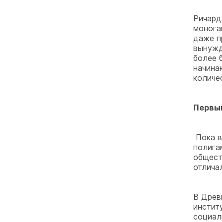
Ричард
монога
даже п
вынужд
более 
начина
количе
Первый
Пока в
полига
общест
отлича
В Древ
инстит
социал