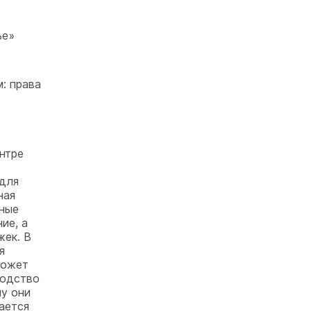
ье»
: права
нтре
 для
ная
ьные
ие, а
жек. В
я
может
водство
му они
ается