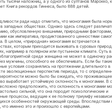
еть тысячи наложниц, а у одного из султанов Марокко, к
ет Книга рекордов Гиннеса, было 888 детей.
дливости ради надо отметить, что моногамия была норм
 в западных обществах. Однако здесь следует различат
мию, обусловленную внешними, природными факторами,
мии как императива, продиктованного ценностями само
а. В целом, «природная» моногамия встречается в
ствах, которым приходится выживать в суровых приро
ях, например в полярном или пустынном климате. Суть в
неблагоприятной среде женщина не может в одиночку ра
без мужчины, способного ее обеспечивать. Если бы таки
ные условия сохранялись на протяжении длительного в
сте эволюционных перспектив периода, то с определен
вероятности можно было бы ожидать, что проживающее
во выработает устойчивую склонность к моногамии. В 
несложно предположить, что склонность к моногамии м
настолько сильной, что она породит психологические и
рные процессы, ведущие к ее полному триумфу независи
ихся особенностей окружающей среды. Впоследствии 
, что именно это и произошло с европейцами.