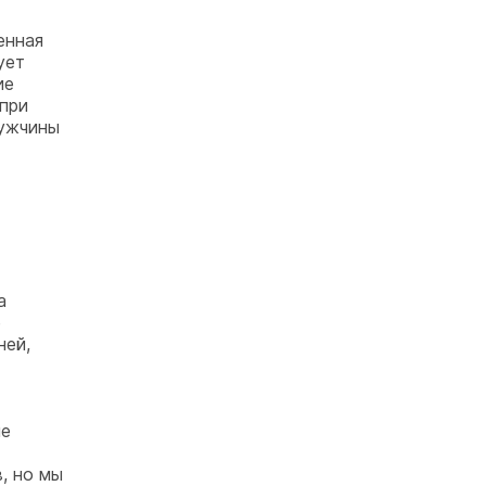
енная
ует
ие
при
мужчины
а
е
ней,
ие
, но мы