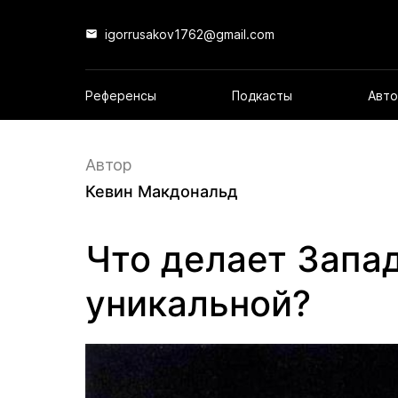
igorrusakov1762@gmail.com
Референсы
Подкасты
Авто
Автор
Кевин Макдональд
Что делает Запа
уникальной?