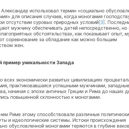
 Александер использовал термин «социально обусловл
мия» для описания случаев, когда моногамия господств
ри отсутствии суровых природных условий
[3]
. Последн
ают мужчину обеспечивать детей непосредственно, но 
благоприятных обстоятельствах, как показывает опыт, 
ют соревнование за обладание как можно большим
ством жен.
 пример уникальности Запада
о всех экономически развитых цивилизациях процветал
мия, практиковавшаяся успешными мужчинами, западны
ва, начиная с эпохи античных Греции и Рима до наших д
лись повышенной склонностью к моногамии.
нем Риме этому способствовали различные политическ
уты и идеологические системы. Истоки происхождения
ьно обусловленной моногамии теряются в глубине веков