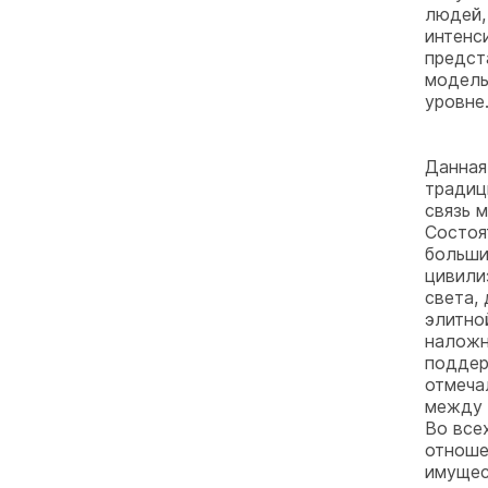
людей,
интенс
предст
модель
уровне
Данная
традиц
связь 
Состоя
больши
цивили
света,
элитно
наложн
поддер
отмеча
между 
Во все
отноше
имущес