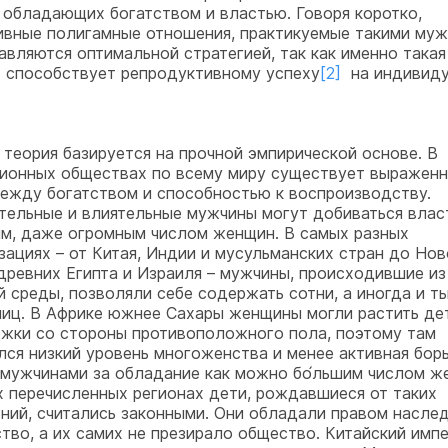
 обладающих богатством и властью. Говоря коротко,
ивные полигамные отношения, практикуемые такими муж
авляются оптимальной стратегией, так как именно такая
 способствует репродуктивному успеху
[2]
на индивиду
.
 теория базируется на прочной эмпирической основе. В
ионных обществах по всему миру существует выраженн
между богатством и способностью к воспроизводству.
тельные и влиятельные мужчины могут добиваться влас
м, даже огромным числом женщин. В самых разных
зациях – от Китая, Индии и мусульманских стран до Нов
 древних Египта и Израиля – мужчины, происходившие из
й среды, позволяли себе содержать сотни, а иногда и т
иц. В Африке южнее Сахары женщины могли растить де
жки со стороны противоположного пола, поэтому там
лся низкий уровень многоженства и менее активная бор
мужчинами за обладание как можно бо́льшим числом ж
х перечисленных регионах дети, рождавшиеся от таких
ний, считались законными. Они обладали правом насле
тво, а их самих не презирало общество. Китайский имп