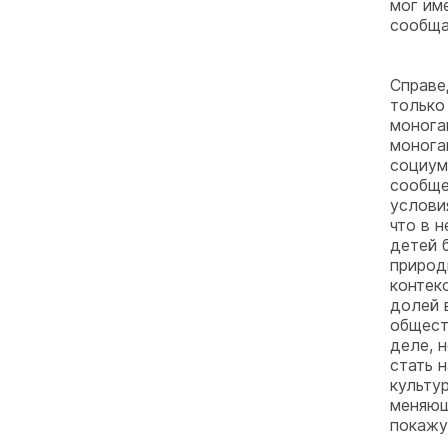
мог им
сообща
Справе
только
монога
монога
социум
сообще
услови
что в 
детей 
природ
контек
долей 
общест
деле, 
стать 
культу
меняющ
покажу