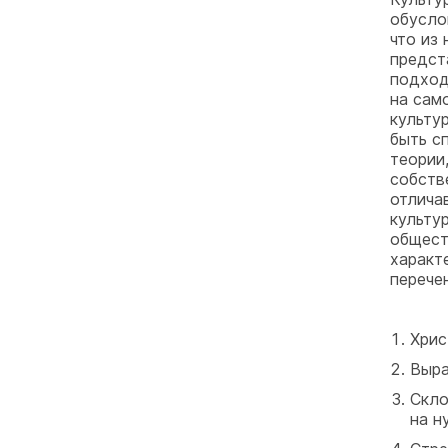
обусло
что из 
предст
подход
на сам
культу
быть с
теории
собств
отлича
культу
общест
характ
перечен
Хрис
Выра
Скло
на н