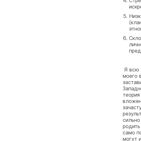
Стре
искр
Низк
(кла
этно
Скло
личн
пред
Я всю 
моего 
застав
Западн
теория
вложен
зачаст
резуль
сильно
родить
само по
могут 