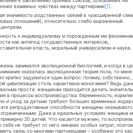
мление к заключению брачных союзов, основанных на
енних взаимных чувствах между партнерами
[1]
.
ая значимость родственных связей в «расширенной сем
новых отношений), относительно слабо выраженный
центризм.
нность к индивидуализму и порожденным им феноменам
ости как антипод государственных интересов,
ставительная власть, моральный универсализм и наука.
жизнь занимался эволюционной биологией, и когда в це
внимания оказалась эволюционная теория пола, то меня
ил крепко задуматься один вопрос: почему, собственно,
ой цивилизации столь характерна моногамия? Ведь дан
 весьма проста: женщинам приходится делать значител
ия в процессы воспроизводства: беременность, кормлен
ую и уход за детьми требуют больших временных издер
тате репродуктивные способности женщины оказываютс
 ограниченными. Даже в идеальных условиях женщина 
 примерно 20 детей. Что касается мужчин, то воспроиз
 себе не требует от него никаких особых затрат, поэто
иметь связь со многими партнершами – особенно это кас