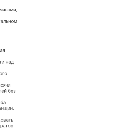
чинами,
альном
ая
ти над
ого
ысячи
тей без
ьба
енщин.
довать
ератор