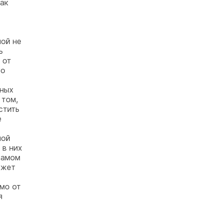
ак
ой не
ь
 от
го
дных
 том,
стить
е
ной
 в них
самом
ожет
мо от
я