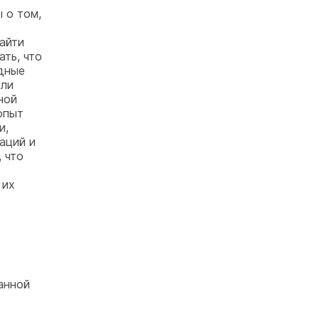
 о том,
айти
ть, что
дные
гли
ной
опыт
и,
аций и
 что
 их
анной