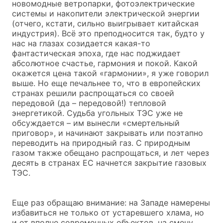
новомодные ветропарки, фотоэлектрические
системы и накопители электрической энергии
(отчего, кстати, сильно выигрывает китайская
индустрия). Всё это преподносится так, будто у
нас на глазах созидается какая-то
фантастическая эпоха, где нас поджидает
абсолютное счастье, гармония и покой. Какой
окажется цена такой «гармонии», я уже говорил
выше. Но еще печальнее то, что в европейских
странах решили распрощаться со своей
передовой (да – передовой!) тепловой
энергетикой. Судьба угольных ТЭС уже не
обсуждается – им вынесли «смертельный
приговор», и начинают закрывать или поэтапно
переводить на природный газ. С природным
газом также обещано распрощаться, и лет через
десять в странах ЕС начнется закрытие газовых
ТЭС.
Еще раз обращаю внимание: на Западе намерены
избавиться не только от устаревшего хлама, но
и от вполне современных объектов, на смену