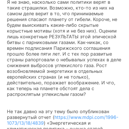
Я не знаю, насколько сами политики верят в
такие страшилки. Возможно, кто-то из них на
самом деле верит в то, что принимаемые
решения спасают планету от гибели. Короче, не
будем выискивать какие-либо скрытые
корыстные мотивы (хотя и не без них). Оценим
лишь конкретные РЕЗУЛЬТАТЫ этой эпической
битвы с парниковыми газами. Как-никак, со
времен подписания Парижского соглашения
прошло более пяти лет. И с тех пор развитые
страны рапортовали о небывалых успехах в деле
снижения выбросов углекислого газа. Рост
возобновляемой энергетики в отдельных
европейских странах (и не только),
действительно, поражает воображение. И что,
как теперь на планете обстоят дела с
распроклятым углекислым газом?
Не так давно на эту тему было опубликован
развернутый отчет (
https://www.mdpi.com/1996-
1073/13/18/4839
) «Энергетическая и
климатическая политика – оценка статей