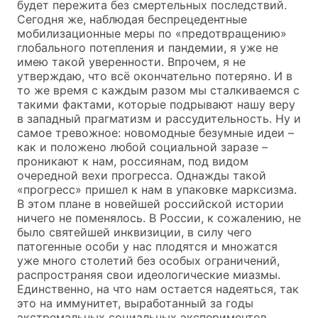
будет пережита без смертельных последствий.
Сегодня же, наблюдая беспрецедентные
мобилизационные меры по «предотвращению»
глобального потепления и пандемии, я уже не
имею такой уверенности. Впрочем, я не
утверждаю, что всё окончательно потеряно. И в
то же время с каждым разом мы сталкиваемся с
такими фактами, которые подрывают нашу веру
в западный прагматизм и рассудительность. Ну и
самое тревожное: новомодные безумные идеи –
как и положено любой социальной заразе –
проникают к нам, россиянам, под видом
очередной вехи прогресса. Однажды такой
«прогресс» пришел к нам в упаковке марксизма.
В этом плане в новейшей российской истории
ничего не поменялось. В России, к сожалению, не
было святейшей инквизиции, в силу чего
патогенные особи у нас плодятся и множатся
уже много столетий без особых ограничений,
распространяя свои идеологические миазмы.
Единственно, на что нам остается надеяться, так
это на иммунитет, выработанный за годы
экстремальных социальных экспериментов.