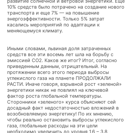
развитие солнечной и ветровой энергетики. Еще
10% средств было потрачено на создание нового
транспорта и еще 7% — на повышение
энергоэффективности. Только 5% затрат
касались мероприятий по адаптации к
меняющемуся климату.
Иными словами, львиная доля затраченных
средств все эти восемь лет шла на борьбу с
эмиссией СО2. Каков же итог? Итог, согласно
приведенным данным, отрицательный. На
протяжении всего этого периода выбросы
углекислого газа на планете ПРОДОЛЖАЛИ
РАСТИ. Иначе говоря, взрывной рост «зеленой»
энергетики никак не повлиял на ключевой
фактор роста глобальной температуры.
Сторонники «зеленого» курса объясняют сей
досадный факт недостаточностью вложений в
возобновляемую энергетику! По их мнению,
чтобы реально остановить выбросы углекислого
газа, глобальные расходы на эти цели
необходимо увеличить до уровня 1,6 – 3,8