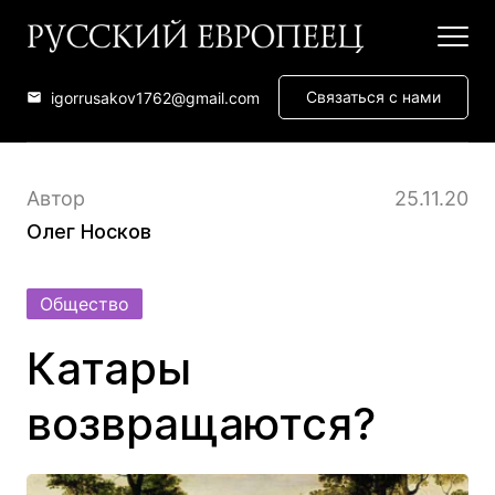
Связаться с нами
igorrusakov1762@gmail.com
Автор
25.11.20
Олег Носков
Общество
Катары
возвращаются?