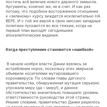
постичь всё величие нового дерзкого замысла.
Аргументы, конечно же, не в счет. И как раз
потому, что подобное восторженное отношение
к «зеленому» курсу зиждется исключительно НА
ВЕРЕ. И с той же верой в свою миссию западные
политики пускаются во все тяжкие, когда на
первый план выходят сегодняшние
апокалиптические видения.
Когда преступление становится «ошибкой»
В начале ноября власти Дании взялись за
истребление норок, поскольку этих зверьков
объявили носителями мутировавшего
коронавируса. По словам главы датского
правительства, обнаруженная мутация серьезно
угрожала миру (да – миру!), и данное
обстоятельство значительно повышало уровень
ответственности руководства этой страны.
Иными словами, правительство Дании решилось
на такой отчаянный шаг, проявив — ни много ни