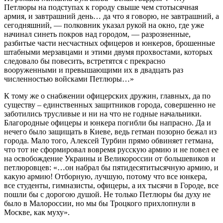
Петлюры на подступах к городу свыше чем стотысячная
армия, и завтрашний день… да что я говорю, не завтрашний, а
сегодняшний, — полковник указал рукой на окно, где уже
начинал синеть покров над городом, — разрозненные,
разбитые части несчастных офицеров и юнкеров, брошенные
штабными мерзавцами и этими двумя прохвостами, которых
следовало бы повесить, встретятся с прекрасно
вооруженными и превышающими их в двадцать раз
численностью войсками Петлюры…»
К тому же о снабжении офицерских дружин, главных, да по
существу – единственных защитников города, совершенно не
заботились трусливые и ни на что не годные начальники.
Благородные офицеры и юнкера погибли бы напрасно. Да и
нечего было защищать в Киеве, ведь гетман позорно бежал из
города. Мало того, Алексей Турбин прямо обвиняет гетмана,
что тот не сформировал вовремя русскую армию и не повел ее
на освобождение Украины и Великороссии от большевиков и
петлюровцев: «…он набрал бы пятидесятитысячную армию, и
какую армию! Отборную, лучшую, потому что все юнкера,
все студенты, гимназисты, офицеры, а их тысячи в Городе, все
пошли бы с дорогою душой. Не только Петлюры бы духу не
было в Малороссии, но мы бы Троцкого прихлопнули в
Москве, как муху».