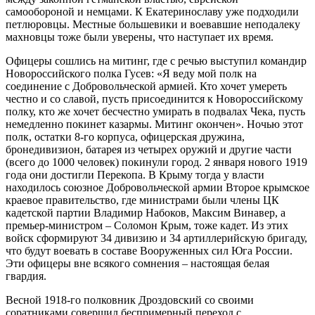
самообороной и немцами. К Екатеринославу уже подходили
петлюровцы. Местные большевики и воевавшие неподалеку
махновцы тоже были уверены, что наступает их время.
Офицеры сошлись на митинг, где с речью выступил командир
Новороссийского полка Гусев: «Я веду мой полк на
соединение с Добровольческой армией. Кто хочет умереть
честно и со славой, пусть присоединится к Новороссийскому
полку, кто же хочет бесчестно умирать в подвалах Чека, пусть
немедленно покинет казармы. Митинг окончен». Ночью этот
полк, остатки 8-го корпуса, офицерская дружина,
бронедивизион, батарея из четырех оружий и другие части
(всего до 1000 человек) покинули город. 2 января нового 1919
года они достигли Перекопа. В Крыму тогда у власти
находилось союзное Добровольческой армии Второе крымское
краевое правительство, где министрами были члены ЦК
кадетской партии Владимир Набоков, Максим Винавер, а
премьер-министром – Соломон Крым, тоже кадет. Из этих
войск сформируют 34 дивизию и 34 артиллерийскую бригаду,
что будут воевать в составе Вооруженных сил Юга России.
Эти офицеры вне всякого сомнения – настоящая белая
гвардия.
Весной 1918-го полковник Дроздовский со своими
соратниками совершил беспримерный переход с