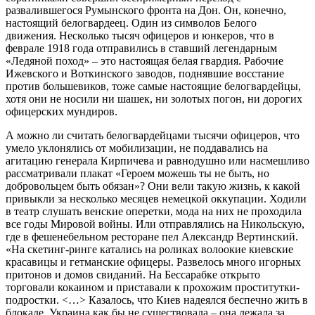
развалившегося Румынского фронта на Дон. Он, конечно,
настоящий белогвардеец. Один из символов Белого
движения. Несколько тысяч офицеров и юнкеров, что в
феврале 1918 года отправились в ставший легендарным
«Ледяной поход» – это настоящая белая гвардия. Рабочие
Ижевского и Воткинского заводов, поднявшие восстание
против большевиков, тоже самые настоящие белогвардейцы,
хотя они не носили ни шашек, ни золотых погон, ни дорогих
офицерских мундиров.
А можно ли считать белогвардейцами тысячи офицеров, что
умело уклонялись от мобилизации, не поддавались на
агитацию генерала Кирпичева и равнодушно или насмешливо
рассматривали плакат «Героем можешь ты не быть, но
добровольцем быть обязан»? Они вели такую жизнь, к какой
привыкли за несколько месяцев немецкой оккупации. Ходили
в театр слушать венские оперетки, мода на них не проходила
все годы Мировой войны. Или отправлялись на Никольскую,
где в фешенебельном ресторане пел Александр Вертинский.
«На скетинг-ринге катались на роликах волоокие киевские
красавицы и гетманские офицеры. Развелось много игорных
притонов и домов свиданий. На Бессарабке открыто
торговали кокаином и приставали к прохожим проститутки-
подростки. <…> Казалось, что Киев надеялся беспечно жить в
блокаде. Украина как бы не существовала – она лежала за