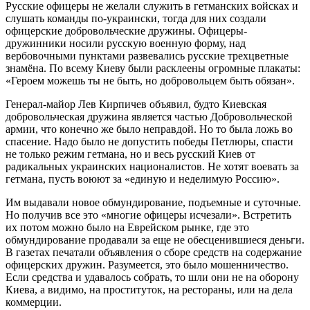
Русские офицеры не желали служить в гетманских войсках и
слушать команды по-украински, тогда для них создали
офицерские добровольческие дружины. Офицеры-
дружинники носили русскую военную форму, над
вербовочными пунктами развевались русские трехцветные
знамёна. По всему Киеву были расклеены огромные плакаты:
«Героем можешь ты не быть, но добровольцем быть обязан».
Генерал-майор Лев Кирпичев объявил, будто Киевская
добровольческая дружина является частью Добровольческой
армии, что конечно же было неправдой. Но то была ложь во
спасение. Надо было не допустить победы Петлюры, спасти
не только режим гетмана, но и весь русский Киев от
радикальных украинских националистов. Не хотят воевать за
гетмана, пусть воюют за «единую и неделимую Россию».
Им выдавали новое обмундирование, подъемные и суточные.
Но получив все это «многие офицеры исчезали». Встретить
их потом можно было на Еврейском рынке, где это
обмундирование продавали за еще не обесценившиеся деньги.
В газетах печатали объявления о сборе средств на содержание
офицерских дружин. Разумеется, это было мошенничество.
Если средства и удавалось собрать, то шли они не на оборону
Киева, а видимо, на проституток, на рестораны, или на дела
коммерции.