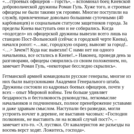
«…строевых офицеров – горсть», – вспоминал боец Киевской
добровольческой дружины Роман Гуль. Хуже того, и строевые
офицеры не были такими уж героями. Многие поступили на
службу, привлеченные довольно большими суточными (40
карбованцев) и социальным статусом защитников города. За
пределы Киева выступать они и не собирались. Когда
«подотдел» их офицерской дружины вывезли всего лишь на
станцию Пост-Волынский (сейчас в городской черте Киева),
начался ропот: «…нас, городскую охрану, вывозят за город!..
<…> Зачем?! Куда нас вывезли! С нами нет ни одного
начальника, все остались в Киеве!..» Наконец, проведя день за
разговорами, офицеры смирились со своим положением, но,
замечает Роман Гуль, «некоторые бесследно скрылись».
Гетманской армией командовали русские генералы, многие из
них были выпускниками Академии Генерального штаба.
Дружины состояли из кадровых боевых офицеров, почти у
всех – опыт Мировой войны. Тем больше удивляет
бездарность и бестолковость руководства, легкомыслие
начальников и подчиненных, полное пренебрежение уставами
и даже здравым смыслом. Наступали без разведки, могли
устроить ночлег в деревне, не выставив часовых: «Господин
полковник, не выставить ли на всякий случай пост?», –
замечает кто-то. «Э, пустяки. От кавалеристов же разъезды на
восемь верст ходят. Ложитесь, господа».