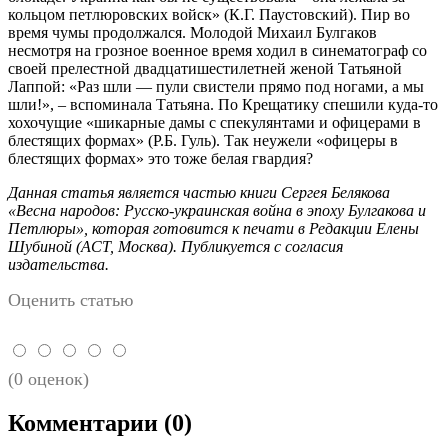
кольцом петлюровских войск» (К.Г. Паустовский). Пир во
время чумы продолжался. Молодой Михаил Булгаков
несмотря на грозное военное время ходил в синематограф со
своей прелестной двадцатишестилетней женой Татьяной
Лаппой: «Раз шли — пули свистели прямо под ногами, а мы
шли!», – вспоминала Татьяна. По Крещатику спешили куда-то
хохочущие «шикарные дамы с спекулянтами и офицерами в
блестящих формах» (Р.Б. Гуль). Так неужели «офицеры в
блестящих формах» это тоже белая гвардия?
Данная статья является частью книги Сергея Белякова
«Весна народов: Русско-украинская война в эпоху Булгакова и
Петлюры», которая готовится к печати в Редакции Елены
Шубиной (АСТ, Москва). Публикуется с согласия
издательства.
Оценить статью
(0 оценок)
Комментарии
(0)