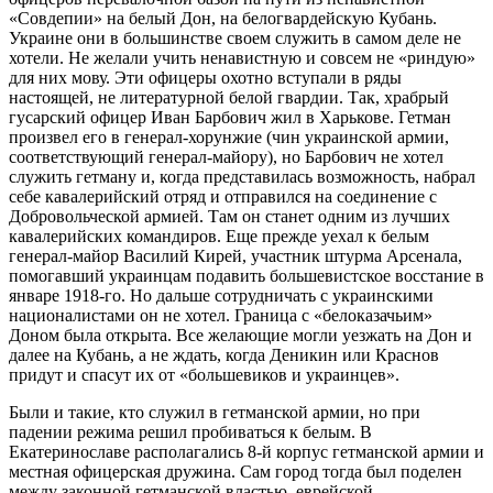
«Совдепии» на белый Дон, на белогвардейскую Кубань.
Украине они в большинстве своем служить в самом деле не
хотели. Не желали учить ненавистную и совсем не «риндую»
для них мову. Эти офицеры охотно вступали в ряды
настоящей, не литературной белой гвардии. Так, храбрый
гусарский офицер Иван Барбович жил в Харькове. Гетман
произвел его в генерал-хорунжие (чин украинской армии,
соответствующий генерал-майору), но Барбович не хотел
служить гетману и, когда представилась возможность, набрал
себе кавалерийский отряд и отправился на соединение с
Добровольческой армией. Там он станет одним из лучших
кавалерийских командиров. Еще прежде уехал к белым
генерал-майор Василий Кирей, участник штурма Арсенала,
помогавший украинцам подавить большевистское восстание в
январе 1918-го. Но дальше сотрудничать с украинскими
националистами он не хотел. Граница с «белоказачьим»
Доном была открыта. Все желающие могли уезжать на Дон и
далее на Кубань, а не ждать, когда Деникин или Краснов
придут и спасут их от «большевиков и украинцев».
Были и такие, кто служил в гетманской армии, но при
падении режима решил пробиваться к белым. В
Екатеринославе располагались 8-й корпус гетманской армии и
местная офицерская дружина. Сам город тогда был поделен
между законной гетманской властью, еврейской