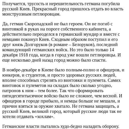
Получается, трусость и нерешительность гетмана погубила
русский Киев. Прекрасный город пришлось отдать во власть
монструозным петлюровцам.
Да, гетман Скоропадский не был героем. Он не погиб с
винтовкой в руках на пороге собственного кабинета, а
действительно переоделся в германский мундир и вместе с
немцами покинул Киев. Сходным образом поступил и его
друг князь Долгоруков (в романе – Белоруков), последний
командующий гетманских войск. Но это было только 14
декабря 1918 года, когда в город уже вошли петлюровцы. И
еще несколько дней назад город можно было спасти.
В ноябре-декабре в Киеве было полным-полно и офицеров, и
юнкеров, и студентов, и просто здоровых русских людей,
вполне способных стрелять из винтовки и пулемета. Самих
винтовок и пулеметов на складах было сколько угодно,
патронов к ним – тем более. Так что сформировать
пятидесятитысячное войско было не сложнее, чем весной. И
офицеров в городе прибыло, и немцы больше не мешали, и
причин взяться за оружие хватало. Не гетмана защищать, а
русский Киев, великий город, который русские люди так не
хотели отдавать «хохлам».
Гетманские власти пытались худо-бедно наладить оборону.