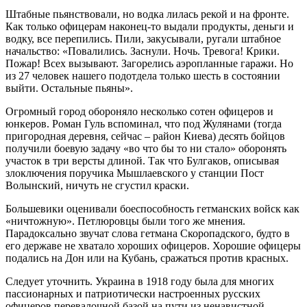
Штабные пьянствовали, но водка лилась рекой и на фронте.
Как только офицерам наконец-то выдали продукты, деньги и
водку, все перепились. Пили, закусывали, ругали штабное
начальство: «Повалились. Заснули. Ночь. Тревога! Крики.
Пожар! Всех вызывают. Загорелись аэропланные гаражи. Но
из 27 человек нашего подотдела только шесть в состоянии
выйти. Остальные пьяны».
Огромный город обороняло несколько сотен офицеров и
юнкеров. Роман Гуль вспоминал, что под Жулянами (тогда
пригородная деревня, сейчас – район Киева) десять бойцов
получили боевую задачу «во что бы то ни стало» оборонять
участок в три версты длиной. Так что Булгаков, описывая
злоключения поручика Мышлаевского у станции Пост
Волынский, ничуть не сгустил краски.
Большевики оценивали боеспособность гетманских войск как
«ничтожную». Петлюровцы были того же мнения.
Парадоксально звучат слова гетмана Скоропадского, будто в
его державе не хватало хороших офицеров. Хорошие офицеры
подались на Дон или на Кубань, сражаться против красных.
Следует уточнить. Украина в 1918 году была для многих
пассионарных и патриотически настроенных русских
офицеров перевалочной базой на пути из ненавистной