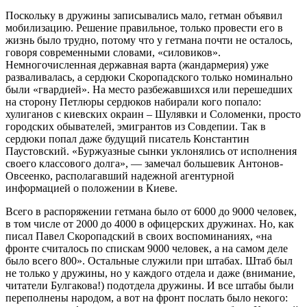
Поскольку в дружины записывались мало, гетман объявил
мобилизацию. Решение правильное, только провести его в
жизнь было трудно, потому что у гетмана почти не осталось,
говоря современными словами, «силовиков».
Немногочисленная державная варта (жандармерия) уже
разваливалась, а сердюки Скоропадского только номинально
были «гвардией». На место разбежавшихся или перешедших
на сторону Петлюры сердюков набирали кого попало:
хулиганов с киевских окраин – Шулявки и Соломенки, просто
городских обывателей, эмигрантов из Совдепии. Так в
сердюки попал даже будущий писатель Константин
Паустовский. «Буржуазные сынки уклонялись от исполнения
своего классового долга», — замечал большевик Антонов-
Овсеенко, располагавший надежной агентурной
информацией о положении в Киеве.
Всего в распоряжении гетмана было от 6000 до 9000 человек,
в том числе от 2000 до 4000 в офицерских дружинах. Но, как
писал Павел Скоропадский в своих воспоминаниях, «на
фронте считалось по спискам 9000 человек, а на самом деле
было всего 800». Остальные служили при штабах. Штаб был
не только у дружины, но у каждого отдела и даже (внимание,
читатели Булгакова!) подотдела дружины. И все штабы были
переполнены народом, а вот на фронт послать было некого: