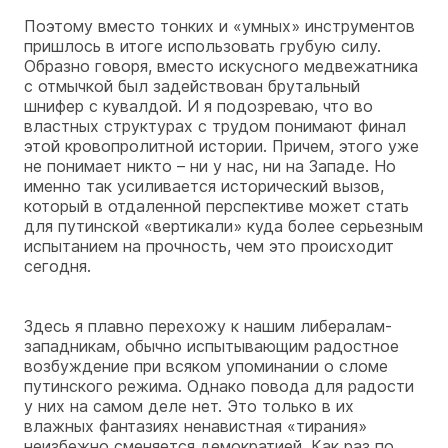
Поэтому вместо тонких и «умных» инструментов
пришлось в итоге использовать грубую силу.
Образно говоря, вместо искусного медвежатника
с отмычкой был задействован брутальный
шнифер с кувалдой. И я подозреваю, что во
властных структурах с трудом понимают финал
этой кровопролитной истории. Причем, этого уже
не понимает никто – ни у нас, ни на Западе. Но
именно так усиливается исторический вызов,
который в отдаленной перспективе может стать
для путинской «вертикали» куда более серьезным
испытанием на прочность, чем это происходит
сегодня.
Здесь я плавно перехожу к нашим либералам-
западникам, обычно испытывающим радостное
возбуждение при всяком упоминании о сломе
путинского режима. Однако повода для радости
у них на самом деле нет. Это только в их
влажных фантазиях ненавистная «тирания»
неизбежно сменяется демократией. Как раз по