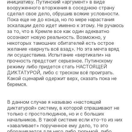
инициативу. Путинский «аргумент» в виде
вооруженного вторжения в соседнюю страну
сделал свое дело, обрушив всякие условности.
Пока еще не до конца, но по мере нарастания
эскалации дело идет именно к этому. Не ручаюсь
за то, что в Кремле все как один адекватно
осознают новую реальность. Возможно, у
некоторых тамошних обитателей есть острое
желание «вернуть всё взад». Но эта мечта вряд
ли осуществима. Испытание «вертикали» на
прочность предстоит серьезное. Путинскому
режиму либо придется стать НАСТОЯЩЕЙ
ДИКТАТУРОЙ, либо с треском всё проиграть.
Какой сценарий одержит верх, сказать пока не
беремся.
В данном случае я называю «настоящей
диктатурой» систему, в которой спрашивают не
только с простолюдинов, но и с больших
начальников. В такой системе если кто-то из них
«заваливает» порученное ему дело, то это
оборачивается для него либо тюрьмой, либо