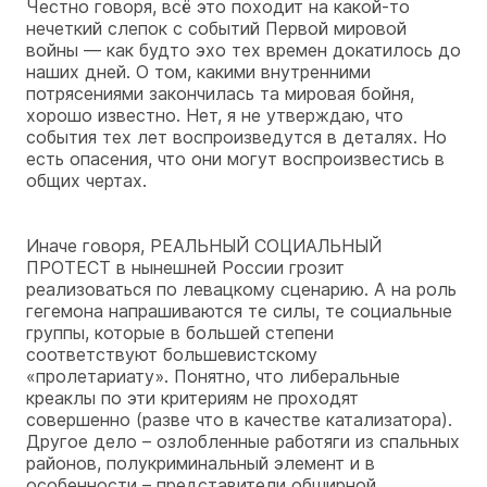
Честно говоря, всё это походит на какой-то
нечеткий слепок с событий Первой мировой
войны — как будто эхо тех времен докатилось до
наших дней. О том, какими внутренними
потрясениями закончилась та мировая бойня,
хорошо известно. Нет, я не утверждаю, что
события тех лет воспроизведутся в деталях. Но
есть опасения, что они могут воспроизвестись в
общих чертах.
Иначе говоря, РЕАЛЬНЫЙ СОЦИАЛЬНЫЙ
ПРОТЕСТ в нынешней России грозит
реализоваться по левацкому сценарию. А на роль
гегемона напрашиваются те силы, те социальные
группы, которые в большей степени
соответствуют большевистскому
«пролетариату». Понятно, что либеральные
креаклы по эти критериям не проходят
совершенно (разве что в качестве катализатора).
Другое дело – озлобленные работяги из спальных
районов, полукриминальный элемент и в
особенности – представители обширной