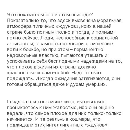
Что показательного в этом эпизоде?
Показательно то, что здесь высвечена моральная
атмосфера типичных «ждунов», коих в нашей
стране было полным-полно и тогда, и полным-
полно сейчас. Люди, неспособные к социальной
активности, к самопожертвованию, лишенные
воли к борьбе, но при этом – перманентно
недовольные властью, пытаются утешать и
успокаивать себя бесплодными надеждами на то,
что плохое в жизни их страны должно
«рассосаться» само-собой. Надо только
подождать. И когда ожидания затягиваются, они
готовы обращаться даже к духам умерших.
Глядя на эти тоскливые лица, вы невольно
проникаетесь к ним жалостью, ибо они еще не
ведали, что самое плохое для них только-только
начинается. И те реальные кошмары, что
поджидали этих интеллигентных «ждунов»