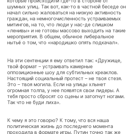
которые происходили где-то в стороне от
шумных улиц. Так вот, как-то в частной беседе он
начал сильно жаловаться на низкую активность
граждан, на немногочисленность устраиваемых
митингов, на то, что люди у нас-де слишком
«ленивы» и не готовы массово выходить на такие
мероприятия. В общем, обычное либеральное
нытьё о том, что «народишко опять подкачал».
На эти сентенции я ему ответил так: «Дружище,
твой формат – устраивать камерные
оппозиционные шоу для субтильных креаклов.
Настоящий социальный протест – не твоя стезя.
Это – твоя могила. Если на улицы хлынет
огромная толпа, у нее появятся свои лидеры. А
тебя просто сбросят со сцены и затопчут ногами.
Так что не буди лиха».
К чему я это говорю? К тому, что вся наша
политическая жизнь до последнего момента
проходила в формате игры. Путин точно так же