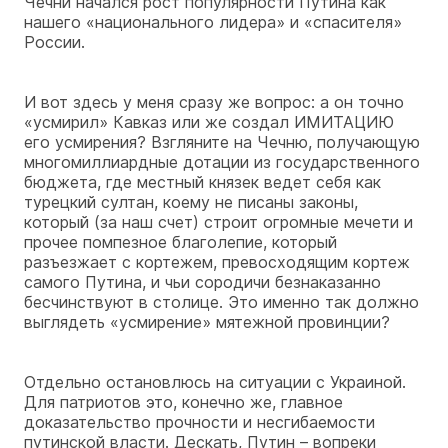
Чечни начался рост популярности Путина как
нашего «национального лидера» и «спасителя»
России.
И вот здесь у меня сразу же вопрос: а он точно
«усмирил» Кавказ или же создал ИМИТАЦИЮ
его усмирения? Взгляните на Чечню, получающую
многомиллиардные дотации из государственного
бюджета, где местный князек ведет себя как
турецкий султан, коему не писаны законы,
который (за наш счет) строит огромные мечети и
прочее помпезное благолепие, который
разъезжает с кортежем, превосходящим кортеж
самого Путина, и чьи сородичи безнаказанно
бесчинствуют в столице. Это именно так должно
выглядеть «усмирение» мятежной провинции?
Отдельно остановлюсь на ситуации с Украиной.
Для патриотов это, конечно же, главное
доказательство прочности и несгибаемости
путинской власти. Дескать, Путин – вопреки