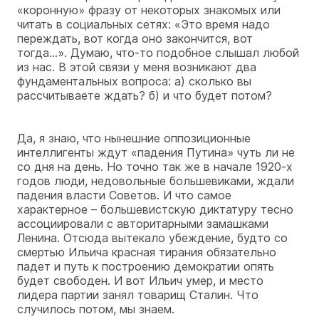
«коронную» фразу от некоторых знакомых или
читать в социальных сетях: «Это время надо
переждать, вот когда оно закончится, вот
тогда…». Думаю, что-то подобное слышал любой
из нас. В этой связи у меня возникают два
фундаментальных вопроса: а) сколько вы
рассчитываете ждать? б) и что будет потом?
Да, я знаю, что нынешние оппозиционные
интеллигенты ждут «падения Путина» чуть ли не
со дня на день. Но точно так же в начале 1920-х
годов люди, недовольные большевиками, ждали
падения власти Советов. И что самое
характерное – большевистскую диктатуру тесно
ассоциировали с авторитарными замашками
Ленина. Отсюда вытекало убеждение, будто со
смертью Ильича красная тирания обязательно
падет и путь к построению демократии опять
будет свободен. И вот Ильич умер, и место
лидера партии занял товарищ Сталин. Что
случилось потом, мы знаем.