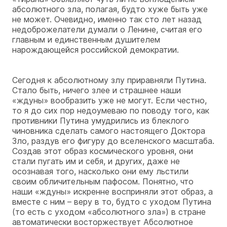
абсолютного зла, полагая, будто хуже быть уже
не может. Очевидно, именно так сто лет назад
недоброжелатели думали о Ленине, считая его
главным и единственным душителем
нарождающейся российской демократии.
Сегодня к абсолютному злу приравняли Путина.
Стало быть, ничего злее и страшнее наши
«ждуны» вообразить уже не могут. Если честно,
то я до сих пор недоумеваю по поводу того, как
противники Путина умудрились из блеклого
чиновника сделать самого настоящего Доктора
Зло, раздув его фигуру до вселенского масштаба.
Создав этот образ космического уровня, они
стали пугать им и себя, и других, даже не
осознавая того, насколько они ему льстили
своим обличительным пафосом. Понятно, что
наши «ждуны» искренне восприняли этот образ, а
вместе с ним – веру в то, будто с уходом Путина
(то есть с уходом «абсолютного зла») в стране
автоматически восторжествует Абсолютное