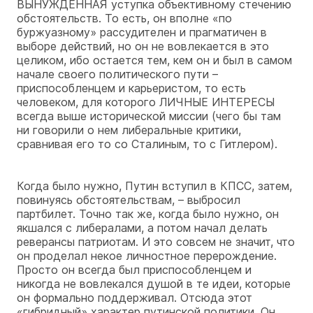
ВЫНУЖДЕННАЯ уступка объективному стечению
обстоятельств. То есть, он вполне «по
буржуазному» рассудителен и прагматичен в
выборе действий, но он не вовлекается в это
целиком, ибо остается тем, кем он и был в самом
начале своего политического пути –
приспособленцем и карьеристом, то есть
человеком, для которого ЛИЧНЫЕ ИНТЕРЕСЫ
всегда выше исторической миссии (чего бы там
ни говорили о нем либеральные критики,
сравнивая его то со Сталиным, то с Гитлером).
Когда было нужно, Путин вступил в КПСС, затем,
повинуясь обстоятельствам, – выбросил
партбилет. Точно так же, когда было нужно, он
якшался с либералами, а потом начал делать
реверансы патриотам. И это совсем не значит, что
он проделал некое личностное перерождение.
Просто он всегда был приспособленцем и
никогда не вовлекался душой в те идеи, которые
он формально поддерживал. Отсюда этот
«гибридный» характер путинской политики. Он