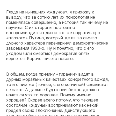
Глядя на нынешних «ждунов», я прихожу к
выводу, что за сотню лет их психология не
поменялась совершенно, а история так ничему не
научила. С их стороны постоянно
воспроизводится один и тот же нарратив про
«плохого» Путина, который-де из-за своего
дурного характера перечеркнул демократические
завоевания 1990-х. Ну и понятно, что с его
уходом (или смертью) демократия опять
вернется. Короче, ничего нового.
В общем, когда причину «тирании» видят в
дурных моральных качествах конкретного вождя,
то и с ним же (точнее, с его кончиной) связывают
ее закат. А дальше будто неизбежно должно
начаться что-то хорошее. Почему именно
хорошее? Скорее всего потому, что текущее
состояние «ждуны» воспринимают как некий
предел своих злоключений. Действующего
«тирана» объявляют чуть ли не воплощением