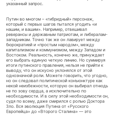
указанный запрос.
Путин во многом – «гибридный» персонаж,
который с первых шагов пытался угодить «и
нашим, и вашим». Например, отвешивал
реверансы и державным патриотам, и либералам-
западникам. Точно так же он лавирует между
бюрократией и «простым народом», между
капитализмом и коммунизмом, между Западом и
Востоком. Реальность, конечно же, принуждает
его выбрать единую четкую линию. Но суммируя
итоги путинского правления, нельзя не прийти к
выводу, что он искусно уклонялся от этой
однозначной роли. Можете говорить, что угодно,
но он следовал политической конъюнктуре как
некой неизбежности, которую он выбирал отнюдь
не по зову сердца, а исключительно по
необходимости. И в силу этой необходимости он,
судя по всему, даже смирился с ролью Доктора
Зло. Вся эволюция Путина от «Русского
Европейца» до «Второго Сталина» — это