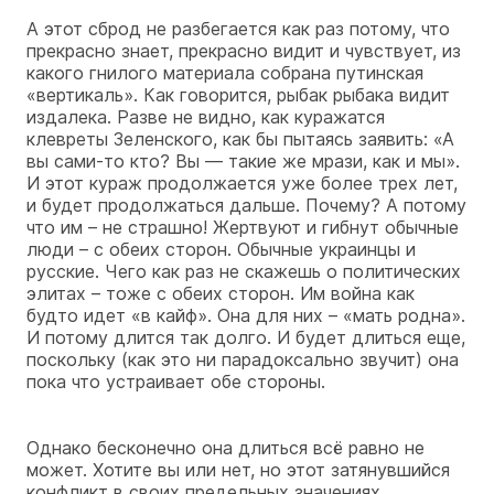
А этот сброд не разбегается как раз потому, что
прекрасно знает, прекрасно видит и чувствует, из
какого гнилого материала собрана путинская
«вертикаль». Как говорится, рыбак рыбака видит
издалека. Разве не видно, как куражатся
клевреты Зеленского, как бы пытаясь заявить: «А
вы сами-то кто? Вы — такие же мрази, как и мы».
И этот кураж продолжается уже более трех лет,
и будет продолжаться дальше. Почему? А потому
что им – не страшно! Жертвуют и гибнут обычные
люди – с обеих сторон. Обычные украинцы и
русские. Чего как раз не скажешь о политических
элитах – тоже с обеих сторон. Им война как
будто идет «в кайф». Она для них – «мать родна».
И потому длится так долго. И будет длиться еще,
поскольку (как это ни парадоксально звучит) она
пока что устраивает обе стороны.
Однако бесконечно она длиться всё равно не
может. Хотите вы или нет, но этот затянувшийся
конфликт в своих предельных значениях