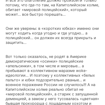
И все это благолепие должно произойти только
потому, что где-то там, на Капитолийском холме,
обитает «мировой полицейский», который
может… все быстро порешать…
Они же уверены: в «коротких юбках» именно они
могут ходить когда угодно и где угодно… а
полицейский… он должен их всегда прикрыть и
защитить…
Вот только оказалось, не родят в Америке
демократические «осинки» полицейские
«апельсинки», в том числе и мировые… а
пребывают в коллективном маразме woke-
идеологии… И поэтому у коллективных «белых
пальто» и юбки подозрительно рваные… и
военное поражение России не случилось!!! А на
Капитолийском холме реально обитал не
«мировой полицейский», а старик с запущенной
деменцией, а замом у него тусовалась «цветная»
бывшая прокурорша с лошадиным хохотом и