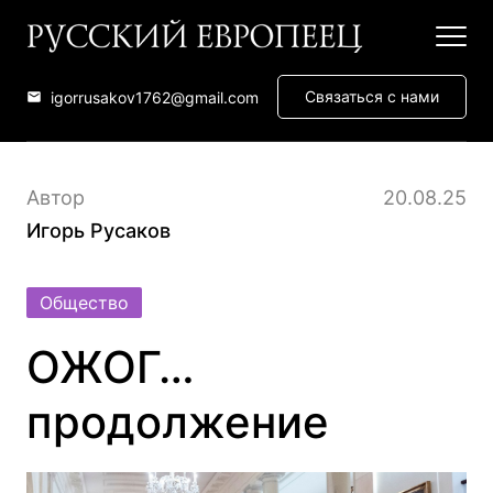
Связаться с нами
igorrusakov1762@gmail.com
Автор
20.08.25
Игорь Русаков
Общество
ОЖОГ…
продолжение