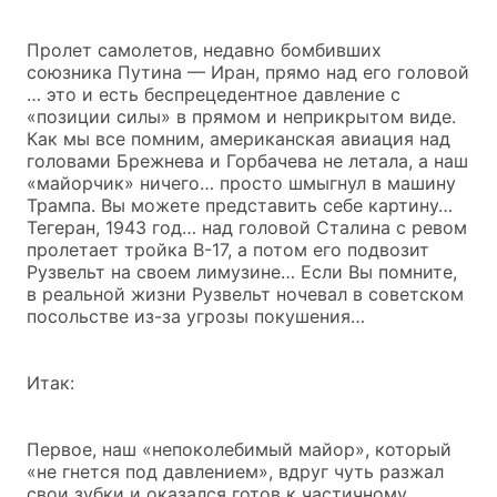
Пролет самолетов, недавно бомбивших
союзника Путина — Иран, прямо над его головой
… это и есть беспрецедентное давление с
«позиции силы» в прямом и неприкрытом виде.
Как мы все помним, американская авиация над
головами Брежнева и Горбачева не летала, а наш
«майорчик» ничего… просто шмыгнул в машину
Трампа. Вы можете представить себе картину…
Тегеран, 1943 год… над головой Сталина с ревом
пролетает тройка В-17, а потом его подвозит
Рузвельт на своем лимузине… Если Вы помните,
в реальной жизни Рузвельт ночевал в советском
посольстве из-за угрозы покушения…
Итак:
Первое, наш «непоколебимый майор», который
«не гнется под давлением», вдруг чуть разжал
свои зубки и оказался готов к частичному