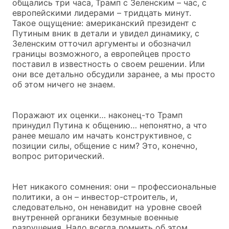
общались три часа, Трамп с Зеленским – час, с
европейскими лидерами – тридцать минут.
Такое ощущение: американский президент с
Путиным вник в детали и увидел динамику, с
Зеленским отточил аргументы и обозначил
границы возможного, а европейцев просто
поставил в известность о своем решении. Или
они все детально обсудили заранее, а мы просто
об этом ничего не знаем.
Поражают их оценки… наконец-то Трамп
принудил Путина к общению… непонятно, а что
ранее мешало им начать конструктивное, с
позиции силы, общение с ним? Это, конечно,
вопрос риторический.
Нет никакого сомнения: они – профессиональные
политики, а он – инвестор-строитель, и,
следовательно, он ненавидит на уровне своей
внутренней органики безумные военные
разрушения. Надо всегда помнить об этом,