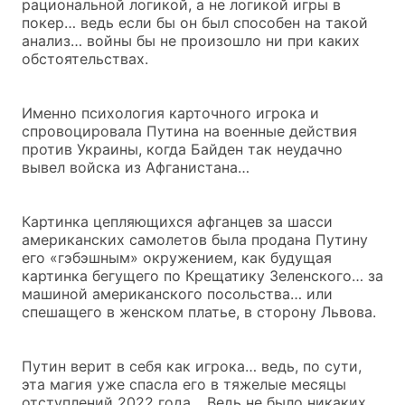
рациональной логикой, а не логикой игры в
покер… ведь если бы он был способен на такой
анализ… войны бы не произошло ни при каких
обстоятельствах.
Именно психология карточного игрока и
спровоцировала Путина на военные действия
против Украины, когда Байден так неудачно
вывел войска из Афганистана…
Картинка цепляющихся афганцев за шасси
американских самолетов была продана Путину
его «гэбэшным» окружением, как будущая
картинка бегущего по Крещатику Зеленского… за
машиной американского посольства… или
спешащего в женском платье, в сторону Львова.
Путин верит в себя как игрока… ведь, по сути,
эта магия уже спасла его в тяжелые месяцы
отступлений 2022 года… Ведь не было никаких