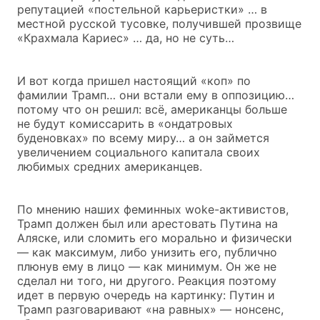
репутацией «постельной карьеристки» … в
местной русской тусовке, получившей прозвище
«Крахмала Кариес» … да, но не суть…
И вот когда пришел настоящий «коп» по
фамилии Трамп… они встали ему в оппозицию…
потому что он решил: всё, американцы больше
не будут комиссарить в «ондатровых
буденовках» по всему миру… а он займется
увеличением социального капитала своих
любимых средних американцев.
По мнению наших феминных woke-активистов,
Трамп должен был или арестовать Путина на
Аляске, или сломить его морально и физически
— как максимум, либо унизить его, публично
плюнув ему в лицо — как минимум. Он же не
сделал ни того, ни другого. Реакция поэтому
идет в первую очередь на картинку: Путин и
Трамп разговаривают «на равных» — нонсенс,