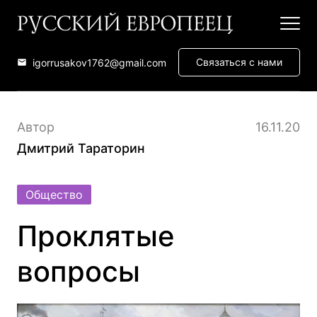
Связаться с нами
igorrusakov1762@gmail.com
Автор
16.11.20
Дмитрий Тараторин
Общество
Проклятые
вопросы