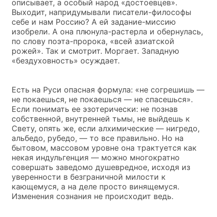
описывает, а особый народ «достоевцев».
Выходит, напридумывали писатели-философы
себе и нам Россию? А ей задание-миссию
изобрели. А она плюнула-растерла и обернулась,
по слову поэта-пророка, «всей азиатской
рожей». Так и смотрит. Моргает. Западную
«бездуховность» осуждает.
Есть на Руси опасная формула: «не согрешишь —
не покаешься, не покаешься — не спасешься».
Если понимать ее эзотерически: не познав
собственной, внутренней тьмы, не выйдешь к
Свету, опять же, если алхимические — нигредо,
альбедо, рубедо, — то все правильно. Но на
бытовом, массовом уровне она трактуется как
некая индульгенция — можно многократно
совершать заведомо душевредное, исходя из
уверенности в безграничной милости к
кающемуся, а на деле просто винящемуся.
Изменения сознания не происходит ведь.