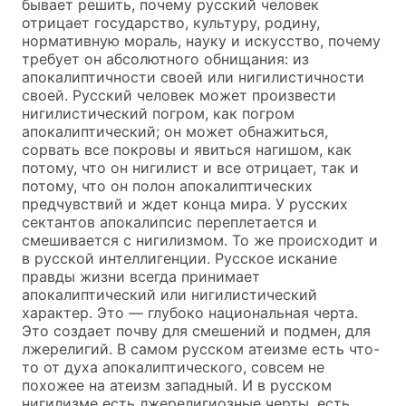
бывает решить, почему русский человек
отрицает государство, культуру, родину,
нормативную мораль, науку и искусство, почему
требует он абсолютного обнищания: из
апокалиптичности своей или нигилистичности
своей. Русский человек может произвести
нигилистический погром, как погром
апокалиптический; он может обнажиться,
сорвать все покровы и явиться нагишом, как
потому, что он нигилист и все отрицает, так и
потому, что он полон апокалиптических
предчувствий и ждет конца мира. У русских
сектантов апокалипсис переплетается и
смешивается с нигилизмом. То же происходит и
в русской интеллигенции. Русское искание
правды жизни всегда принимает
апокалиптический или нигилистический
характер. Это — глубоко национальная черта.
Это создает почву для смешений и подмен, для
лжерелигий. В самом русском атеизме есть что-
то от духа апокалиптического, совсем не
похожее на атеизм западный. И в русском
нигилизме есть лжерелигиозные черты, есть