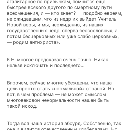
эгалитарное по привычкам, помчится ещё
быстрее всякого другого по смертному пути
всесмешения, и — кто знает? — подобно евреям,
не ожидавшим, что из недр их выйдет Учитель
Новой веры, и мы, неожиданно, из наших
государственных недр, сперва бессословных, а
потом бесцерковных или уже слабо церковных,
— родим антихриста».
К.Н. многое предсказал очень точно. Никак
нельзя исключать и последнего…
Впрочем, сейчас многие убеждены, что наша
цель просто стать «нормальной» страной. Но
вот, в чем проблема — не может смыслом
многовековой ненормальности нашей быть
такой исход.
Тогда вся наша история абсурд. Собственно, так
она и видится отечественным «либералам». Но