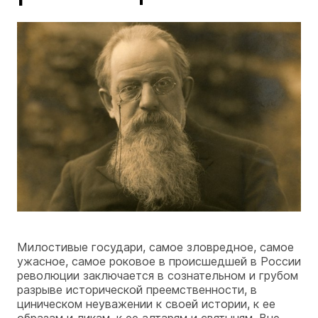
Милостивые государи, самое зловредное, самое
ужасное, самое роковое в происшедшей в России
революции заключается в сознательном и грубом
разрыве исторической преемственности, в
циническом неуважении к своей истории, к ее
образам и ликам, к ее алтарям и святыням. Вне