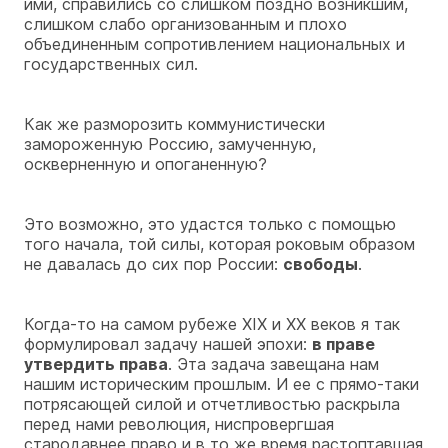
ими, справились со слишком поздно возникшим,
слишком слабо организованным и плохо
объединенным сопротивлением национальных и
государственных сил.
Как же разморозить коммунистически
замороженную Россию, замученную,
оскверненную и опоганенную?
Это возможно, это удастся только с помощью
того начала, той силы, которая роковым образом
не давалась до сих пор России:
свободы
.
Когда-то на самом рубеже XIX и XX веков я так
формулировал задачу нашей эпохи:
в праве
утвердить права
. Эта задача завещана нам
нашим историческим прошлым. И ее с прямо-таки
потрясающей силой и отчетливостью раскрыла
перед нами революция, ниспровергшая
стародавнее право и в то же время растоптавшая