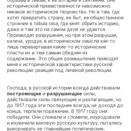
исторической преемственности невозможно
никакое историческое творчество. Но и там, где
хотят превратить страну, ее быт, ее общественное
строение в tabula rasa, где мнят обрить историю,
даже и там это на самом деле не удается.
Производят разрушения, но при этом разрушая,
калеча, уродуя, в историческом смысле как-то
лишь перевертывая какие-то исторические
пласты их и тем самым обедняя их
содержание. Это общее размышление приводит
меня к исторической характеристике русской
революции: реакция под личиной революции.
Господа, в русской истории всегда действовали
построяющие
и
разрушающие
силы,
действовали силы связующие и разлагающие, но
до 1917 года эти последние всегда, не доходя до
конца, терпели поражение. В 1917 году они
победили. Они сломали и сломили, изуродовали
и изувечили вековую русскую культуру, пытались
выкорчевать ее главнейшие политические,