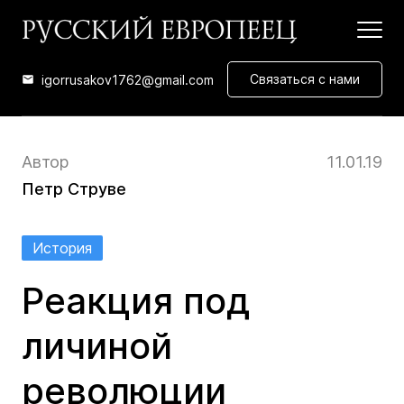
Связаться с нами
igorrusakov1762@gmail.com
Автор
11.01.19
Петр Струве
История
Реакция под
личиной
революции