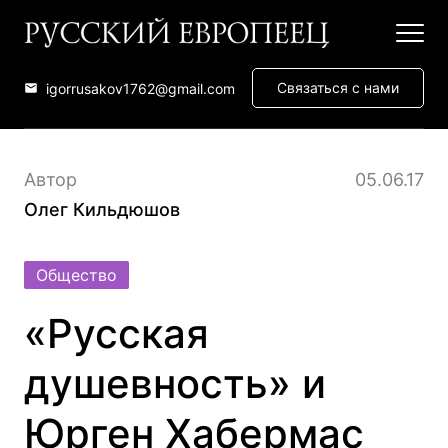
Связаться с нами
igorrusakov1762@gmail.com
Автор
05.06.17
Олег Кильдюшов
Общество
«Русская
душевность» и
Юрген Хабермас