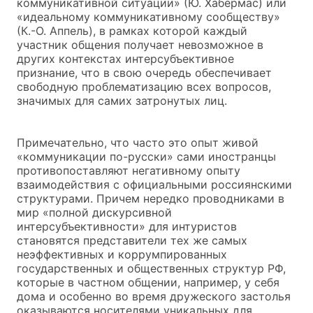
коммуникативной ситуации» (Ю. Хабермас) или
«идеальному коммуникативному сообществу»
(К.-О. Аппель), в рамках которой каждый
участник общения получает невозможное в
других контекстах интерсубъективное
признание, что в свою очередь обеспечивает
свободную проблематизацию всех вопросов,
значимых для самих затронутых лиц.
Примечательно, что часто это опыт живой
«коммуникации по-русски» сами иностранцы
противопоставляют негативному опыту
взаимодействия с официальными россиянскими
структурами. Причем нередко проводниками в
мир «полной дискурсивной
интерсубъективности» для интуристов
становятся представители тех же самых
неэффективных и коррумпированных
государственных и общественных структур РФ,
которые в частном общении, например, у себя
дома и особенно во время дружеского застолья
оказываются носителями уникальных для