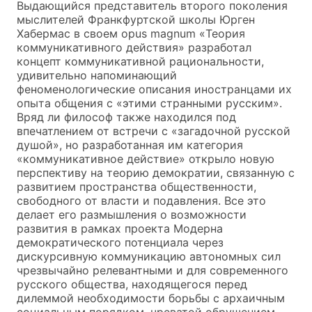
Выдающийся представитель второго поколения
мыслителей Франкфуртской школы Юрген
Хабермас в своем opus magnum «Теория
коммуникативного действия» разработал
концепт коммуникативной рациональности,
удивительно напоминающий
феноменологические описания иностранцами их
опыта общения с «этими странными русским».
Вряд ли философ также находился под
впечатлением от встречи с «загадочной русской
душой», но разработанная им категория
«коммуникативное действие» открыло новую
перспективу на теорию демократии, связанную с
развитием пространства общественности,
свободного от власти и подавления. Все это
делает его размышления о возможности
развития в рамках проекта Модерна
демократического потенциала через
дискурсивную коммуникацию автономных сил
чрезвычайно релевантными и для современного
русского общества, находящегося перед
дилеммой необходимости борьбы с архаичным
социальным порядком, чреватой обрушением