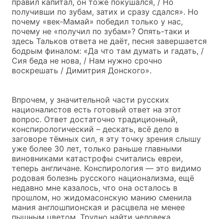
правил капитал, он тоже покушался, / Но
получивши по зубам, затих и сразу сдался». Но
почему «век-Мамай» победил только у нас,
почему не «получил по зубам»? Опять-таки и
здесь Тальков ответа не даёт, песня завершается
бодрым финалом: «Да что там думать и гадать, /
Сия беда не нова, / Нам нужно срочно
воскрешать / Димитрия Донского».
Впрочем, у значительной части русских
националистов есть готовый ответ на этот
вопрос. Ответ достаточно традиционный,
конспирологический – дескать, всё дело в
заговоре тёмных сил, я эту точку зрения слышу
уже более 30 лет, только раньше главными
виновниками катастрофы считались евреи,
теперь англичане. Конспирология — это видимо
родовая болезнь русского национализма, ещё
недавно мне казалось, что она осталось в
прошлом, но жидомасонскую манию сменила
мания англошпионская и расцвела не менее
пышным цветом. Трудно найти человека,