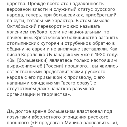
царства. Прежде всего это надзаконность
верховной власти и служилый статус русского
народа, теперь, при большевиках, приобретший,
по сути, тотальный характер. В этом смысле
Октябрьский переворот можно называть
явлением глубоко, если не национальным, то
почвенным. Крестьянское большинство загонять
столыпинских хуторян и отрубников обратно в
общину не евреи и не англичане заставляли. Как
писал Короленко Луначарскому уже в 1920 году:
«Вы [большевики] являетесь только настоящим
выражением её [России] прошлого… вы явились
естественными представителями русского
народа с его привычкой к произволу, с его
наивными ожиданиями “всего сразу”, с
отсутствием даже начатков разумной
организации и творчества».
Да, долгое время большевизм властвовал под
лозунгами абсолютного отрицания русского
прошлого («Я предлагаю Минина расплавить…»),