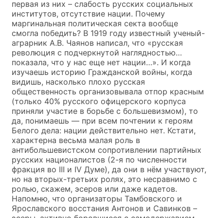
первая из них – слабость русских социальных
институтов, отсутствие нации. Почему
маргинальная политическая секта вообще
смогла победить? В 1919 году известный ученый-
аграрник А.В. Чаянов написал, что «русская
революция с подчеркнутой наглядностью…
показала, что у нас еще нет нации…». И когда
изучаешь историю Гражданской войны, когда
видишь, насколько плохо русская
общественность организовывала отпор красным
(только 40% русского офицерского корпуса
приняли участие в борьбе с большевизмом), то
да, понимаешь — при всем почтении к героям
Белого дела: нации действительно нет. Кстати,
характерна весьма малая роль в
антибольшевистском сопротивлении партийных
русских националистов (2-я по численности
фракция во III и IV Думе), да они в нём участвуют,
но на вторых-третьих ролях, это несравнимо с
ролью, скажем, эсеров или даже кадетов.
Напомню, что организаторы Тамбовского и
Ярославского восстания Антонов и Савинков –
эсеры, активно боровшиеся с самодержавием,