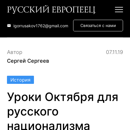
Связаться с нами
igorrusakov1762@gmail.com
Автор
07.11.19
Сергей Сергеев
История
Уроки Октября для
русского
национализма