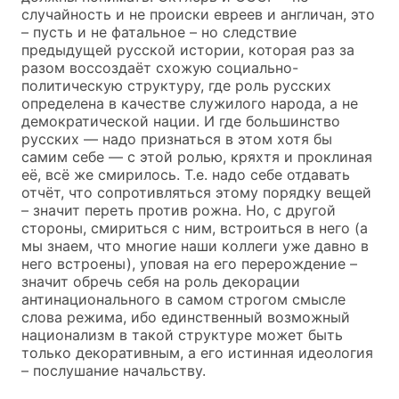
случайность и не происки евреев и англичан, это
– пусть и не фатальное – но следствие
предыдущей русской истории, которая раз за
разом воссоздаёт схожую социально-
политическую структуру, где роль русских
определена в качестве служилого народа, а не
демократической нации. И где большинство
русских — надо признаться в этом хотя бы
самим себе — с этой ролью, кряхтя и проклиная
её, всё же смирилось. Т.е. надо себе отдавать
отчёт, что сопротивляться этому порядку вещей
– значит переть против рожна. Но, с другой
стороны, смириться с ним, встроиться в него (а
мы знаем, что многие наши коллеги уже давно в
него встроены), уповая на его перерождение –
значит обречь себя на роль декорации
антинационального в самом строгом смысле
слова режима, ибо единственный возможный
национализм в такой структуре может быть
только декоративным, а его истинная идеология
– послушание начальству.