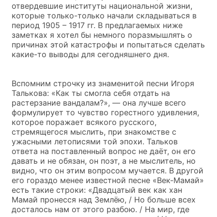
отвердевшие институты национальной жизни,
которые только-только начали складываться в
период 1905 – 1917 гг. В предлагаемых ниже
заметках я хотел бы немного поразмышлять о
причинах этой катастрофы и попытаться сделать
какие-то выводы для сегодняшнего дня.
Вспомним строчку из знаменитой песни Игоря
Талькова: «Как ты смогла себя отдать на
растерзание вандалам?», — она лучше всего
формулирует то чувство горестного удивления,
которое поражает всякого русского,
стремящегося мыслить, при знакомстве с
ужасными летописями той эпохи. Тальков
ответа на поставленный вопрос не даёт, он его
давать и не обязан, он поэт, а не мыслитель, но
видно, что он этим вопросом мучается. В другой
его гораздо менее известной песне «Век-Мамай»
есть такие строки: «Двадцатый век как хан
Мамай пронесся над Землёю, / Но больше всех
досталось нам от этого разбою. / На мир, где