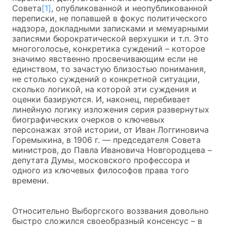
Совета
[1]
, опубликованной и неопубликованной
переписки, не попавшей в фокус политического
надзора, докладными записками и мемуарными
записями бюрократической верхушки и т.п. Это
многоголосье, конкретика суждений – которое
значимо явственно просвечивающим если не
единством, то зачастую близостью понимания,
не столько суждений о конкретной ситуации,
сколько логикой, на которой эти суждения и
оценки базируются. И, наконец, перебивает
линейную логику изложения серия развернутых
биографических очерков о ключевых
персонажах этой истории, от Иван Логгиновича
Горемыкина, в 1906 г. — председателя Совета
министров, до Павла Ивановича Новгородцева –
депутата Думы, московского профессора и
одного из ключевых философов права того
времени.
Относительно Выборгского воззвания довольно
быстро сложился своеобразный консенсус – в