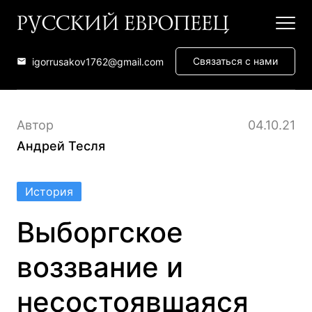
Связаться с нами
igorrusakov1762@gmail.com
Автор
04.10.21
Андрей Тесля
История
Выборгское
воззвание и
несостоявшаяся