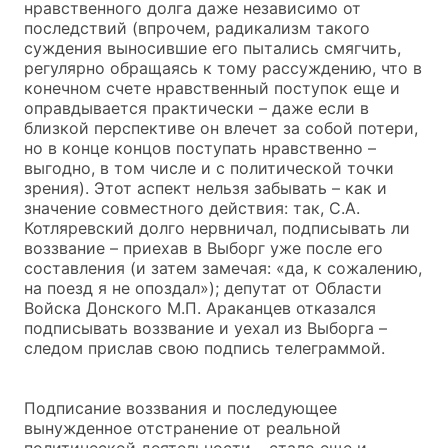
нравственного долга даже независимо от
последствий (впрочем, радикализм такого
суждения выносившие его пытались смягчить,
регулярно обращаясь к тому рассуждению, что в
конечном счете нравственный поступок еще и
оправдывается практически – даже если в
близкой перспективе он влечет за собой потери,
но в конце концов поступать нравственно –
выгодно, в том числе и с политической точки
зрения). Этот аспект нельзя забывать – как и
значение совместного действия: так, С.А.
Котляревский долго нервничал, подписывать ли
воззвание – приехав в Выборг уже после его
составления (и затем замечая: «да, к сожалению,
на поезд я не опоздал»); депутат от Области
Войска Донского М.П. Араканцев отказался
подписывать воззвание и уехал из Выборга –
следом прислав свою подпись телеграммой.
Подписание воззвания и последующее
вынужденное отстранение от реальной
политической деятельности – стало еще и