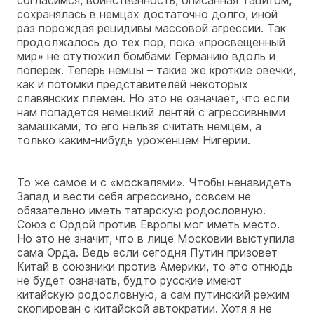
сохранялась в немцах достаточно долго, иной
раз порождая рецидивы массовой агрессии. Так
продолжалось до тех пор, пока «просвещенный
мир» не отутюжил бомбами Германию вдоль и
поперек. Теперь немцы – такие же кроткие овечки,
как и потомки представителей некоторых
славянских племен. Но это не означает, что если
нам попадется немецкий лентяй с агрессивными
замашками, то его нельзя считать немцем, а
только каким-нибудь уроженцем Нигерии.
То же самое и с «москалями». Чтобы ненавидеть
Запад и вести себя агрессивно, совсем не
обязательно иметь татарскую родословную.
Союз с Ордой против Европы мог иметь место.
Но это не значит, что в лице Московии выступила
сама Орда. Ведь если сегодня Путин призовет
Китай в союзники против Америки, то это отнюдь
не будет означать, будто русские имеют
китайскую родословную, а сам путинский режим
скопирован с китайской автократии. Хотя я не