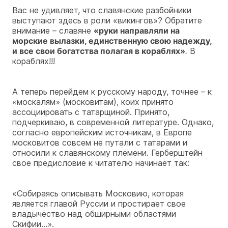
Вас не удивляет, что славянские разбойники
выступают здесь в роли «викингов»? Обратите
внимание – славяне
«руки направляли на
морские вылазки, единственную свою надежду,
и все свои богатства полагая в кораблях»
.
В
кораблях!!!
А теперь перейдем к русскому народу, точнее – к
«москалям» (московитам), коих принято
ассоциировать с татарщиной. Принято,
подчеркиваю, в современной литературе. Однако,
согласно европейским источникам, в Европе
московитов совсем не путали с татарами и
относили к славянскому племени. Герберштейн
свое предисловие к читателю начинает так:
«Собираясь описывать Московию, которая
является главой Руссии и простирает свое
владычество над обширными областями
Скифии…».