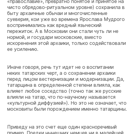
«православие», превратно понятое и принятое на
чисто обрядово-ритуальном уровне) сохранила в
быту архаичные обычаи и многочисленные
суеверия, кои уже во времена Ярослава Мудрого
воспринимались как вредный языческий
пережиток. А в Московии они стали чуть ли не
нормой, и государи московские, вместо
искоренения этой архаики, только содействовали
ее усилению.
Иначе говоря, речь тут идет не о воспитании
неких татарских черт, а о сохранении архаики
перед лицом вестернизации и модернизации. Да,
татарщина в определенной степени влияла, как
влияет любое соседство (точно так же русские
влияли на татар, что по-научному называется
«культурной диффузией»). Но это не означает, что
московиты были порождением именно татарщины.
Приведу на это счет еще один красноречивый
пример. Предки нынешних немцев ни в малейшей