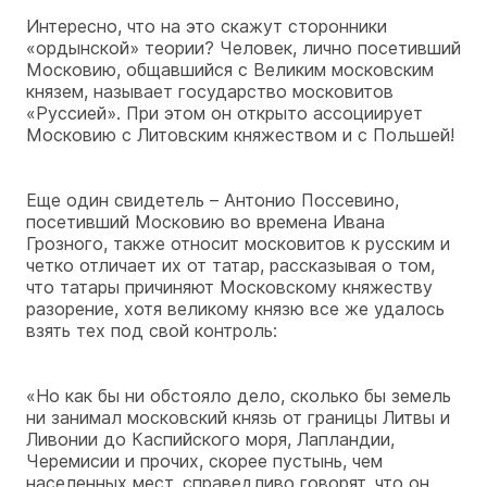
Интересно, что на это скажут сторонники
«ордынской» теории? Человек, лично посетивший
Московию, общавшийся с Великим московским
князем, называет государство московитов
«Руссией». При этом он открыто ассоциирует
Московию с Литовским княжеством и с Польшей!
Еще один свидетель – Антонио Поссевино,
посетивший Московию во времена Ивана
Грозного, также относит московитов к русским и
четко отличает их от татар, рассказывая о том,
что татары причиняют Московскому княжеству
разорение, хотя великому князю все же удалось
взять тех под свой контроль:
«Но как бы ни обстояло дело, сколько бы земель
ни занимал московский князь от границы Литвы и
Ливонии до Каспийского моря, Лапландии,
Черемисии и прочих, скорее пустынь, чем
населенных мест, справедливо говорят, что он