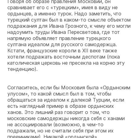
Говоря об образе правления Московии, он
сравнивает его с «турецким», имея в виду не
ордынцев, а именно турок. Надо заметить, что
турецкий султан был в каком-то смысле объектом
подражания для Ивана Грозного, к чему его могли
надоумить труды Ивана Пересветова, где тот
напрямую объявляет правление турецкого
султана идеалом для русского самодержца.
Кстати, французские короли в XII веке также
хотели подражать восточным деспотам (пока
католическая церковь не пресекла на корню эту
тенденцию).
Согласитесь, если бы Московия была «Ордынским
улусом», то какой смысл был в том, чтобы
обращаться за идеалом к далекой Турции, если
есть наглядный пример в образе ордынских
ханов. Это лишний раз говорит о том, что
московские самодержцы никогда себя с ханами
не ассоциировали (возможно, в чем-то
подражали, но не считали себя при этом их
преемниками). Никакой «ордынской»