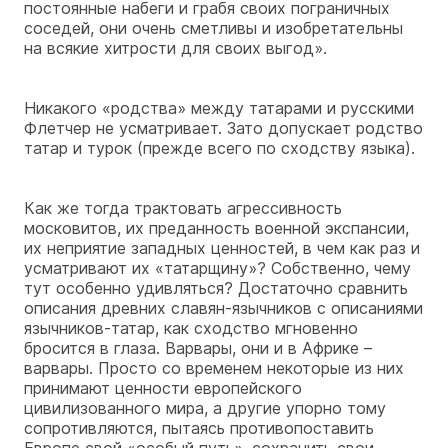
постоянные набеги и грабя своих пограничных
соседей, они очень сметливы и изобретательны
на всякие хитрости для своих выгод».
Никакого «родства» между татарами и русскими
Флетчер не усматривает. Зато допускает родство
татар и турок (прежде всего по сходству языка).
Как же тогда трактовать агрессивность
московитов, их преданность военной экспансии,
их неприятие западных ценностей, в чем как раз и
усматривают их «татарщину»? Собственно, чему
тут особенно удивляться? Достаточно сравнить
описания древних славян-язычников с описаниями
язычников-татар, как сходство мгновенно
бросится в глаза. Варвары, они и в Африке –
варвары. Просто со временем некоторые из них
принимают ценности европейского
цивилизованного мира, а другие упорно тому
сопротивляются, пытаясь противопоставить
Европе свой «особый путь», сохранить свои