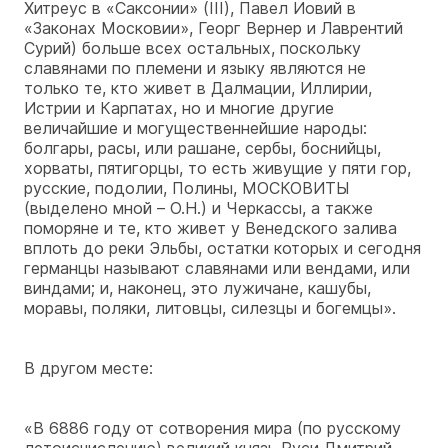
Хитреус в «Саксонии» (III), Павел Иовий в
«Законах Московии», Георг Вернер и Лаврентий
Сурий) больше всех остальных, поскольку
славянами по племени и языку являются не
только те, кто живет в Далмации, Иллирии,
Истрии и Карпатах, но и многие другие
величайшие и могущественнейшие народы:
болгары, расы, или рашане, сербы, боснийцы,
хорваты, пятигорцы, то есть живущие у пяти гор,
русские, подолии, Полины, МОСКОВИТЫ
(выделено мной – О.Н.) и Черкассы, а также
поморяне и те, кто живет у Венедского залива
вплоть до реки Эльбы, остатки которых и сегодня
германцы называют славянами или вендами, или
виндами; и, наконец, это лужичане, кашубы,
моравы, поляки, литовцы, силезцы и богемцы».
В другом месте:
«В 6886 году от сотворения мира (по русскому
летоисчислению) великий князь Руси Дмитрий