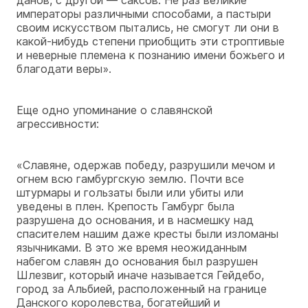
императоры различными способами, а пастыри
своим искусством пытались, не смогут ли они в
какой-нибудь степени приобщить эти строптивые
и неверные племена к познанию имени божьего и
благодати веры».
Еще одно упоминание о славянской
агрессивности:
«Славяне, одержав победу, разрушили мечом и
огнем всю гамбургскую землю. Почти все
штурмары и гользаты были или убиты или
уведены в плен. Крепость Гамбург была
разрушена до основания, и в насмешку над
спасителем нашим даже кресты были изломаны
язычниками. В это же время неожиданным
набегом славян до основания был разрушен
Шлезвиг, который иначе называется Гейдебо,
город за Альбией, расположенный на границе
Данского королевства, богатейший и