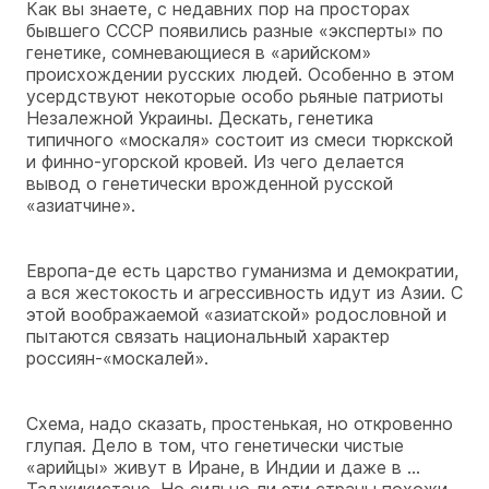
Как вы знаете, с недавних пор на просторах
бывшего СССР появились разные «эксперты» по
генетике, сомневающиеся в «арийском»
происхождении русских людей. Особенно в этом
усердствуют некоторые особо рьяные патриоты
Незалежной Украины. Дескать, генетика
типичного «москаля» состоит из смеси тюркской
и финно-угорской кровей. Из чего делается
вывод о генетически врожденной русской
«азиатчине».
Европа-де есть царство гуманизма и демократии,
а вся жестокость и агрессивность идут из Азии. С
этой воображаемой «азиатской» родословной и
пытаются связать национальный характер
россиян-«москалей».
Схема, надо сказать, простенькая, но откровенно
глупая. Дело в том, что генетически чистые
«арийцы» живут в Иране, в Индии и даже в …
Таджикистане. Но сильно ли эти страны похожи