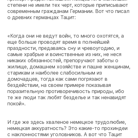
степени не имели тех черт, которые приписывают
современным гражданам Германии. Вот что писал
о древних германцах Тацит:
«Когда они не ведут войн, то много охотятся, а
еще больше проводят время в полнейшей
праздности, предаваясь сну и чревоугодию, и
самые храбрые и воинственные из них, не неся
никаких обязанностей, препоручают заботы о
жилище, домашнем хозяйстве и пашне женщинам,
старикам и наиболее слабосильным из
домочадцев, тогда как сами погрязают в
бездействии, на своем примере показывая
поразительную противоречивость природы, ибо
те же люди так любят безделье и так ненавидят
покой».
И где же здесь хваленое немецкое трудолюбие,
немецкая аккуратность? Это какие-то прохиндеи
с наклонностями уголовников. А вот что Тацит