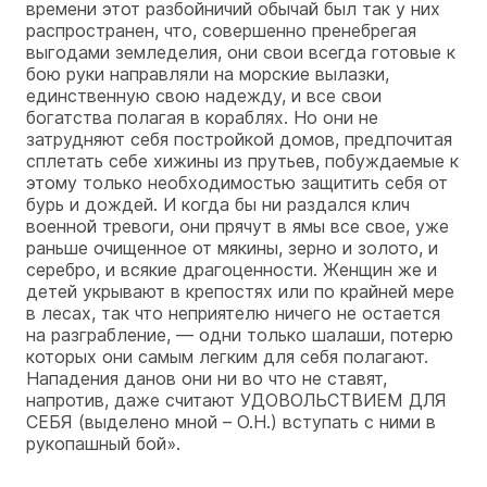
времени этот разбойничий обычай был так у них
распространен, что, совершенно пренебрегая
выгодами земледелия, они свои всегда готовые к
бою руки направляли на морские вылазки,
единственную свою надежду, и все свои
богатства полагая в кораблях. Но они не
затрудняют себя постройкой домов, предпочитая
сплетать себе хижины из прутьев, побуждаемые к
этому только необходимостью защитить себя от
бурь и дождей. И когда бы ни раздался клич
военной тревоги, они прячут в ямы все свое, уже
раньше очищенное от мякины, зерно и золото, и
серебро, и всякие драгоценности. Женщин же и
детей укрывают в крепостях или по крайней мере
в лесах, так что неприятелю ничего не остается
на разграбление, — одни только шалаши, потерю
которых они самым легким для себя полагают.
Нападения данов они ни во что не ставят,
напротив, даже считают УДОВОЛЬСТВИЕМ ДЛЯ
СЕБЯ (выделено мной – О.Н.) вступать с ними в
рукопашный бой».