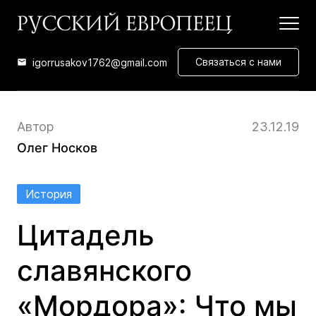
Связаться с нами
igorrusakov1762@gmail.com
Автор
23.12.19
Олег Носков
История
Цитадель
славянского
«Мордора»: Что мы