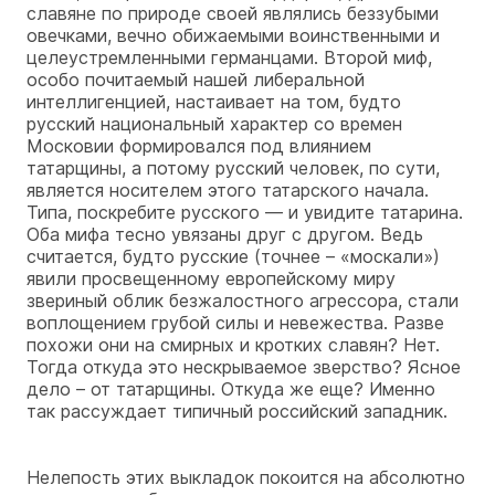
славяне по природе своей являлись беззубыми
овечками, вечно обижаемыми воинственными и
целеустремленными германцами. Второй миф,
особо почитаемый нашей либеральной
интеллигенцией, настаивает на том, будто
русский национальный характер со времен
Московии формировался под влиянием
татарщины, а потому русский человек, по сути,
является носителем этого татарского начала.
Типа, поскребите русского — и увидите татарина.
Оба мифа тесно увязаны друг с другом. Ведь
считается, будто русские (точнее – «москали»)
явили просвещенному европейскому миру
звериный облик безжалостного агрессора, стали
воплощением грубой силы и невежества. Разве
похожи они на смирных и кротких славян? Нет.
Тогда откуда это нескрываемое зверство? Ясное
дело – от татарщины. Откуда же еще? Именно
так рассуждает типичный российский западник.
Нелепость этих выкладок покоится на абсолютно