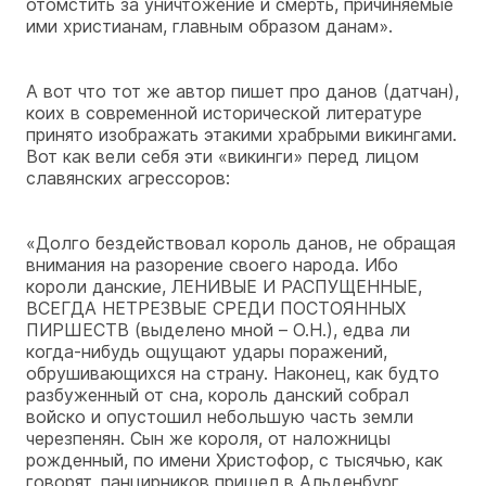
отомстить за уничтожение и смерть, причиняемые
ими христианам, главным образом данам».
А вот что тот же автор пишет про данов (датчан),
коих в современной исторической литературе
принято изображать этакими храбрыми викингами.
Вот как вели себя эти «викинги» перед лицом
славянских агрессоров:
«Долго бездействовал король данов, не обращая
внимания на разорение своего народа. Ибо
короли данские, ЛЕНИВЫЕ И РАСПУЩЕННЫЕ,
ВСЕГДА НЕТРЕЗВЫЕ СРЕДИ ПОСТОЯННЫХ
ПИРШЕСТВ (выделено мной – О.Н.), едва ли
когда-нибудь ощущают удары поражений,
обрушивающихся на страну. Наконец, как будто
разбуженный от сна, король данский собрал
войско и опустошил небольшую часть земли
черезпенян. Сын же короля, от наложницы
рожденный, по имени Христофор, с тысячью, как
говорят, панцирников пришел в Альденбург,