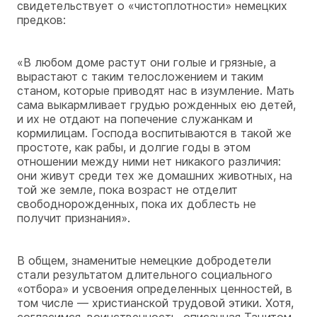
свидетельствует о «чистоплотности» немецких
предков:
«В любом доме растут они голые и грязные, а
вырастают с таким телосложением и таким
станом, которые приводят нас в изумление. Мать
сама выкармливает грудью рожденных ею детей,
и их не отдают на попечение служанкам и
кормилицам. Господа воспитываются в такой же
простоте, как рабы, и долгие годы в этом
отношении между ними нет никакого различия:
они живут среди тех же домашних животных, на
той же земле, пока возраст не отделит
свободнорожденных, пока их доблесть не
получит признания».
В общем, знаменитые немецкие добродетели
стали результатом длительного социального
«отбора» и усвоения определенных ценностей, в
том числе — христианской трудовой этики. Хотя,
согласимся, воинственность, описанная Тацитом,