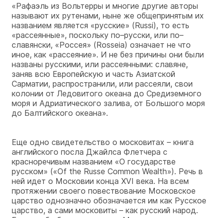
«Рафаэль из Вольтерры и многие другие авторы
называют их рутенами, ныне же общепринятым их
названием является «русские» (Russi), то есть
«рассеянные», поскольку по–русски, или по–
славянски, «Россея» (Rosseia) означает не что
иное, как «рассеяние». И не без причины они были
названы русскими, или рассеянными: славяне,
заняв всю Европейскую и часть Азиатской
Сарматии, распространили, или рассеяли, свои
колонии от Ледовитого океана до Средиземного
моря и Адриатического залива, от Большого моря
до Балтийского океана».
Еще одно свидетельство о московитах – книга
английского посла Джайлса Флетчера с
красноречивым названием «О государстве
русском» («Of the Russe Common Wealth»). Речь в
ней идет о Московии конца XVI века. На всем
протяжении своего повествование Московское
царство однозначно обозначается им как Русское
царство, а сами московиты – как русский народ.