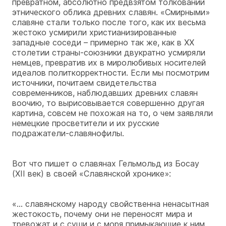
превратном, абсолютно предвзятом толковании
этнического облика древних славян. «Смирными»
славяне стали только после того, как их весьма
жестоко усмирили христианизированные
западные соседи – примерно так же, как в XX
столетии страны-союзники двукратно усмиряли
немцев, превратив их в миролюбивых носителей
идеалов политкорректности. Если мы посмотрим
источники, почитаем свидетельства
современников, наблюдавших древних славян
воочию, то вырисовывается совершенно другая
картина, совсем не похожая на то, о чем заявляли
немецкие просветители и их русские
подражатели-славянофилы.
Вот что пишет о славянах Гельмольд из Босау
(XII век) в своей «Славянской хронике»:
«… славянскому народу свойственна ненасытная
жестокость, почему они не переносят мира и
тревожат и с суши и с моря примыкающие к ним