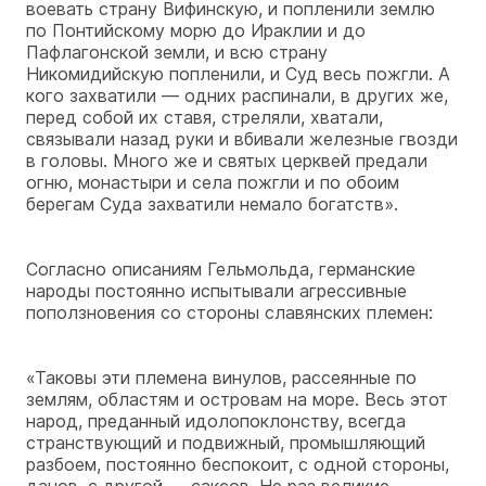
воевать страну Вифинскую, и попленили землю
по Понтийскому морю до Ираклии и до
Пафлагонской земли, и всю страну
Никомидийскую попленили, и Суд весь пожгли. А
кого захватили — одних распинали, в других же,
перед собой их ставя, стреляли, хватали,
связывали назад руки и вбивали железные гвозди
в головы. Много же и святых церквей предали
огню, монастыри и села пожгли и по обоим
берегам Суда захватили немало богатств».
Согласно описаниям Гельмольда, германские
народы постоянно испытывали агрессивные
поползновения со стороны славянских племен:
«Таковы эти племена винулов, рассеянные по
землям, областям и островам на море. Весь этот
народ, преданный идолопоклонству, всегда
странствующий и подвижный, промышляющий
разбоем, постоянно беспокоит, с одной стороны,
данов, с другой — саксов. Не раз великие