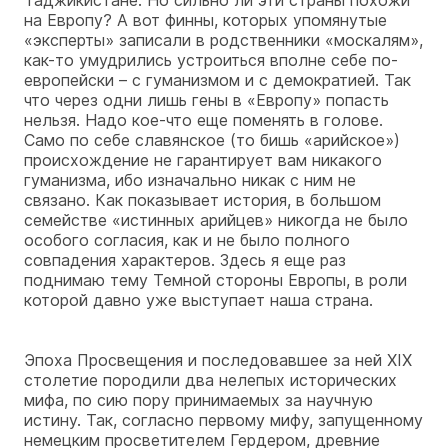
на Европу? А вот финны, которых упомянутые
«эксперты» записали в родственники «москалям»,
как-то умудрились устроиться вполне себе по-
европейски – с гуманизмом и с демократией. Так
что через одни лишь гены в «Европу» попасть
нельзя. Надо кое-что еще поменять в голове.
Само по себе славянское (то бишь «арийское»)
происхождение не гарантирует вам никакого
гуманизма, ибо изначально никак с ним не
связано. Как показывает история, в большом
семействе «истинных арийцев» никогда не было
особого согласия, как и не было полного
совпадения характеров. Здесь я еще раз
поднимаю тему Темной стороны Европы, в роли
которой давно уже выступает наша страна.
Эпоха Просвещения и последовавшее за ней XIX
столетие породили два нелепых исторических
мифа, по сию пору принимаемых за научную
истину. Так, согласно первому мифу, запущенному
немецким просветителем Гердером, древние