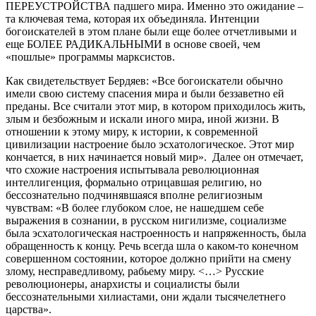
ПЕРЕУСТРОЙСТВА падшего мира. Именно это ожидание –
та ключевая тема, которая их объединяла. Интенции
богоискателей в этом плане были еще более отчетливыми и
еще БОЛЕЕ РАДИКАЛЬНЫМИ в основе своей, чем
«пошлые» программы марксистов.
Как свидетельствует Бердяев: «Все богоискатели обычно
имели свою систему спасения мира и были беззаветно ей
преданы. Все считали этот мир, в котором приходилось жить,
злым и безбожным и искали иного мира, иной жизни. В
отношении к этому миру, к истории, к современной
цивилизации настроение было эсхатологическое. Этот мир
кончается, в них начинается новый мир». Далее он отмечает,
что схожие настроения испытывала революционная
интеллигенция, формально отрицавшая религию, но
бессознательно подчинявшаяся вполне религиозным
чувствам: «В более глубоком слое, не нашедшем себе
выражения в сознании, в русском нигилизме, социализме
была эсхатологическая настроенность и напряженность, была
обращенность к концу. Речь всегда шла о каком-то конечном
совершенном состоянии, которое должно прийти на смену
злому, несправедливому, рабьему миру. <…> Русские
революционеры, анархисты и социалисты были
бессознательными хилиастами, они ждали тысячелетнего
царства».