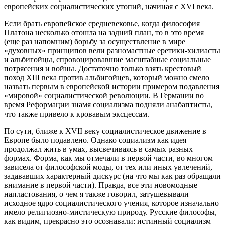
европейских социалистических утопий, начиная с XVI века.
Если брать европейское средневековье, когда философия
Платона несколько отошла на задний план, то в это время
(еще раз напомним) борьбу за осуществление в мире
«духовных» принципов вели разномастные еретики-хилиасты
и альбигойцы, спровоцировавшие масштабные социальные
потрясения и войны. Достаточно только взять крестовый
поход XIII века против альбигойцев, который можно смело
назвать первым в европейской истории примером подавления
«мировой» социалистической революции. В Германии во
время Реформации знамя социализма подняли анабаптисты,
что также привело к кровавым эксцессам.
По сути, ближе к XVII веку социалистическое движение в
Европе было подавлено. Однако социализм как идея
продолжал жить в умах, высвечиваясь в самых разных
формах. Форма, как мы отмечали в первой части, во многом
зависела от философской моды, от тех или иных увлечений,
задававших характерный дискурс (на что мы как раз обращали
внимание в первой части). Правда, все эти новомодные
напластования, о чем я также говорил, затушевывали
исходное ядро социалистического учения, которое изначально
имело религиозно-мистическую природу. Русские философы,
как видим, прекрасно это осознавали: истинный социализм