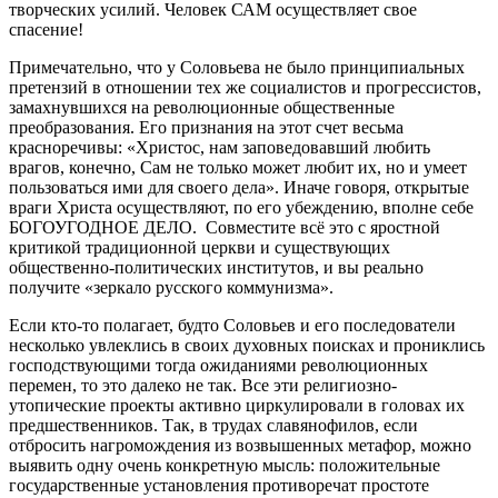
творческих усилий. Человек САМ осуществляет свое
спасение!
Примечательно, что у Соловьева не было принципиальных
претензий в отношении тех же социалистов и прогрессистов,
замахнувшихся на революционные общественные
преобразования. Его признания на этот счет весьма
красноречивы: «Христос, нам заповедовавший любить
врагов, конечно, Сам не только может любит их, но и умеет
пользоваться ими для своего дела». Иначе говоря, открытые
враги Христа осуществляют, по его убеждению, вполне себе
БОГОУГОДНОЕ ДЕЛО. Совместите всё это с яростной
критикой традиционной церкви и существующих
общественно-политических институтов, и вы реально
получите «зеркало русского коммунизма».
Если кто-то полагает, будто Соловьев и его последователи
несколько увлеклись в своих духовных поисках и прониклись
господствующими тогда ожиданиями революционных
перемен, то это далеко не так. Все эти религиозно-
утопические проекты активно циркулировали в головах их
предшественников. Так, в трудах славянофилов, если
отбросить нагромождения из возвышенных метафор, можно
выявить одну очень конкретную мысль: положительные
государственные установления противоречат простоте