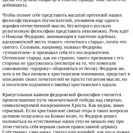
добившись).
Чтобы полнее себе представить масштаб претензий наших
философствующих богоискателей, упомянем еще одного
корифея отечественной мысли, без которого русскую
религиозную философию представить невозможно. Речь идет
о Николае Федорове, занимающем в пантеоне идейных
вдохновителей место этакого «почетного старца», почти что
святого. Соловьев, например, называл Федорова
«утешителем» и признавал себя его последователем.
Оптинские старцы, как ни странно, такого признания с его
стороны не удосужились (несмотря на то, что помогали
самозваному «пророку» обороняться от бесов). Федоров же,
хоть и не был иноком в христианском понимании, предстает в
описаниях своих почитателей не просто гигантом мысли, но
и носителем подлинного (якобы) христианского идеала.
Краеугольным камнем федоровской философии считается
провозглашение пути окончательной победы над смертью,
символизируемой воскрешением Христа. Как видим, замах
серьезный. Если христианские святые отцы в таких вопросах
целиком полагались на Божью волю, то Федоров решил
положиться на естественные науки (что не мешало ему при
этом считать себя верным сыном православной церкви).
Собственно, сама наука, считал наш корифей, как раз и нужна