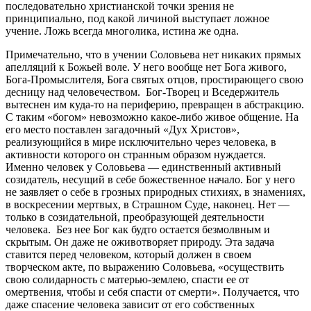
последовательно христианской точки зрения не
принципиально, под какой личиной выступает ложное
учение. Ложь всегда многолика, истина же одна.
Примечательно, что в учении Соловьева нет никаких прямых
апелляций к Божьей воле. У него вообще нет Бога живого,
Бога-Промыслителя, Бога святых отцов, простирающего свою
десницу над человечеством. Бог-Творец и Вседержитель
вытеснен им куда-то на периферию, превращен в абстракцию.
С таким «богом» невозможно какое-либо живое общение. На
его место поставлен загадочный «Дух Христов»,
реализующийся в мире исключительно через человека, в
активности которого он странным образом нуждается.
Именно человек у Соловьева — единственный активный
созидатель, несущий в себе божественное начало. Бог у него
не заявляет о себе в грозных природных стихиях, в знамениях,
в воскресении мертвых, в Страшном Суде, наконец. Нет —
только в созидательной, преобразующей деятельности
человека. Без нее Бог как будто остается безмолвным и
скрытым. Он даже не оживотворяет природу. Эта задача
ставится перед человеком, который должен в своем
творческом акте, по выражению Соловьева, «осуществить
свою солидарность с матерью-землею, спасти ее от
омертвения, чтобы и себя спасти от смерти». Получается, что
даже спасение человека зависит от его собственных