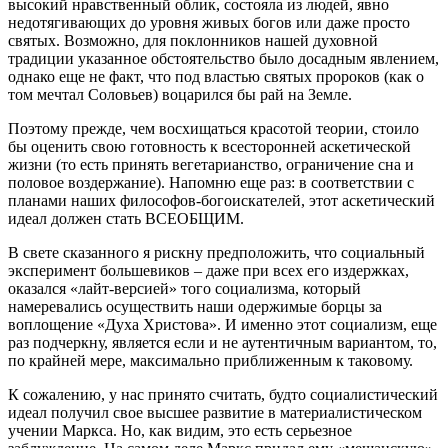
высокий нравственный облик, состояла из людей, явно
недотягивающих до уровня живых богов или даже просто
святых. Возможно, для поклонников нашей духовной
традиции указанное обстоятельство было досадным явлением,
однако еще не факт, что под властью святых пророков (как о
том мечтал Соловьев) воцарился бы рай на Земле.
Поэтому прежде, чем восхищаться красотой теории, стоило
бы оценить свою готовность к всесторонней аскетической
жизни (то есть принять вегетарианство, ограничение сна и
половое воздержание). Напомню еще раз: в соответствии с
планами наших философов-богоискателей, этот аскетический
идеал должен стать ВСЕОБЩИМ.
В свете сказанного я рискну предположить, что социальный
эксперимент большевиков – даже при всех его издержках,
оказался «лайт-версией» того социализма, который
намеревались осуществить наши одержимые борцы за
воплощение «Духа Христова». И именно этот социализм, еще
раз подчеркну, является если и не аутентичным вариантом, то,
по крайней мере, максимально приближенным к таковому.
К сожалению, у нас принято считать, будто социалистический
идеал получил свое высшее развитие в материалистическом
учении Маркса. Но, как видим, это есть серьезное