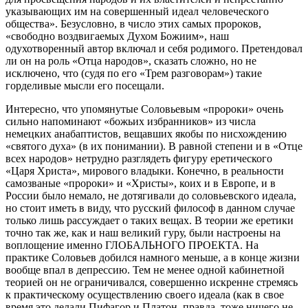
указывающих им на совершенный идеал человеческого
общества». Безусловно, в число этих самых пророков,
«свободно воздвигаемых Духом Божиим», наш
одухотворенный автор включал и себя родимого. Претендовал
ли он на роль «Отца народов», сказать сложно, но не
исключено, что (судя по его «Трем разговорам») такие
горделивые мысли его посещали.
Интересно, что упомянутые Соловьевым «пророки» очень
сильно напоминают «божьих избранников» из числа
немецких анабаптистов, вещавших якобы по нисхождению
«святого духа» (в их понимании). В равной степени и в «Отце
всех народов» нетрудно разглядеть фигуру еретического
«Царя Христа», мирового владыки. Конечно, в реальности
самозваные «пророки» и «Христы», коих и в Европе, и в
России было немало, не дотягивали до соловьевского идеала,
но стоит иметь в виду, что русский философ в данном случае
только лишь рассуждает о таких вещах. В теории же еретики
точно так же, как и наш великий гуру, были настроены на
воплощение именно ГЛОБАЛЬНОГО ПРОЕКТА. На
практике Соловьев добился намного меньше, а в конце жизни
вообще впал в депрессию. Тем не менее одной кабинетной
теорией он не ограничивался, совершенно искренне стремясь
к практическому осуществлению своего идеала (как в свое
время это делали Пифагор и Платон, правда, тоже ничего не