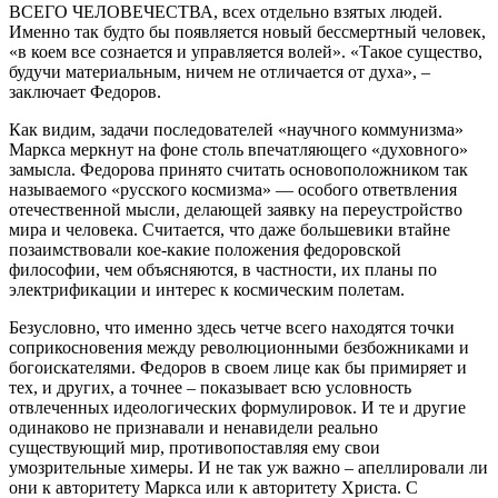
ВСЕГО ЧЕЛОВЕЧЕСТВА, всех отдельно взятых людей.
Именно так будто бы появляется новый бессмертный человек,
«в коем все сознается и управляется волей». «Такое существо,
будучи материальным, ничем не отличается от духа», –
заключает Федоров.
Как видим, задачи последователей «научного коммунизма»
Маркса меркнут на фоне столь впечатляющего «духовного»
замысла. Федорова принято считать основоположником так
называемого «русского космизма» — особого ответвления
отечественной мысли, делающей заявку на переустройство
мира и человека. Считается, что даже большевики втайне
позаимствовали кое-какие положения федоровской
философии, чем объясняются, в частности, их планы по
электрификации и интерес к космическим полетам.
Безусловно, что именно здесь четче всего находятся точки
соприкосновения между революционными безбожниками и
богоискателями. Федоров в своем лице как бы примиряет и
тех, и других, а точнее – показывает всю условность
отвлеченных идеологических формулировок. И те и другие
одинаково не признавали и ненавидели реально
существующий мир, противопоставляя ему свои
умозрительные химеры. И не так уж важно – апеллировали ли
они к авторитету Маркса или к авторитету Христа. С