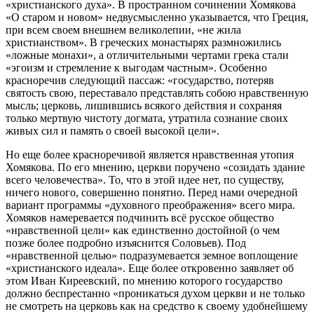
«христианского духа». В пространном сочинении Хомякова
«О старом и новом» недвусмысленно указывается, что Греция,
при всем своем внешнем великолепии, «не жила
христианством». В греческих монастырях размножились
«ложные монахи», а отличительными чертами грека стали
«эгоизм и стремление к выгодам частным». Особенно
красноречив следующий пассаж: «государство, потеряв
святость свою
,
переставало представлять собою нравственную
мысль; церковь, лишившись всякого действия и сохраняя
только мертвую чистоту догмата, утратила сознание своих
живых сил и память о своей высокой цели».
Но еще более красноречивой является нравственная утопия
Хомякова. По его мнению, церкви поручено «созидать здание
всего человечества». То, что в этой идее нет, по существу,
ничего нового, совершенно понятно. Перед нами очередной
вариант программы «духовного преображения» всего мира.
Хомяков намеревается подчинить всё русское общество
«нравственной цели» как единственно достойной (о чем
позже более подробно изъяснится Соловьев). Под
«нравственной целью» подразумевается земное воплощение
«христианского идеала». Еще более откровенно заявляет об
этом Иван Киреевский, по мнению которого государство
должно беспрестанно «проникаться духом церкви и не только
не смотреть на церковь как на средство к своему удобнейшему