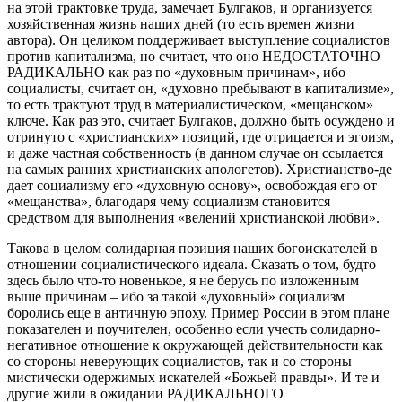
на этой трактовке труда, замечает Булгаков, и организуется
хозяйственная жизнь наших дней (то есть времен жизни
автора). Он целиком поддерживает выступление социалистов
против капитализма, но считает, что оно НЕДОСТАТОЧНО
РАДИКАЛЬНО как раз по «духовным причинам», ибо
социалисты, считает он, «духовно пребывают в капитализме»,
то есть трактуют труд в материалистическом, «мещанском»
ключе. Как раз это, считает Булгаков, должно быть осуждено и
отринуто с «христианских» позиций, где отрицается и эгоизм,
и даже частная собственность (в данном случае он ссылается
на самых ранних христианских апологетов). Христианство-де
дает социализму его «духовную основу», освобождая его от
«мещанства», благодаря чему социализм становится
средством для выполнения «велений христианской любви».
Такова в целом солидарная позиция наших богоискателей в
отношении социалистического идеала. Сказать о том, будто
здесь было что-то новенькое, я не берусь по изложенным
выше причинам – ибо за такой «духовный» социализм
боролись еще в античную эпоху. Пример России в этом плане
показателен и поучителен, особенно если учесть солидарно-
негативное отношение к окружающей действительности как
со стороны неверующих социалистов, так и со стороны
мистически одержимых искателей «Божьей правды». И те и
другие жили в ожидании РАДИКАЛЬНОГО