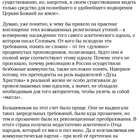
существованию, но, напротив, в своем существовании видеть
только средство для полнейшего и удобнейшего водворения
Церкви Божией на земле».
Думаю, уже понятно, к чему бы привело на практике
воплощение этих возвышенных религиозных утопий – к
всемерному насаждению того самого аскетического идеала, о
котором писал Соловьев. От кого бы исходили эти
требования, понять не сложно – от тех «духовно»
продвинутых проповедников, полагающих, будто они в
полной мере соответствуют этому идеалу. Почему этого не
произошло, почему революцию в России осуществили
безбожные коммунисты, также несложно понять. Наверное
потому, что претенденты на роль выразителей «Духа
Христова» в реальной жизни не особо дотягивали до
провозглашаемых ими идеалов, а значит, не обладали
необходимым для того авторитетом, чтобы увлечь за собой
«массы».
Большевикам на этот счет было проще. Они не выдвигали
таких запредельных требований, были куда прозаичнее, но
тем и прозаичнее были их революционные преобразования. В
итоге страна получила недостаточно аскетичного Отца
народов, который ел мясо и пил вино. Да и возглавляемая им
коммунистическая партия – при всей её претензии на