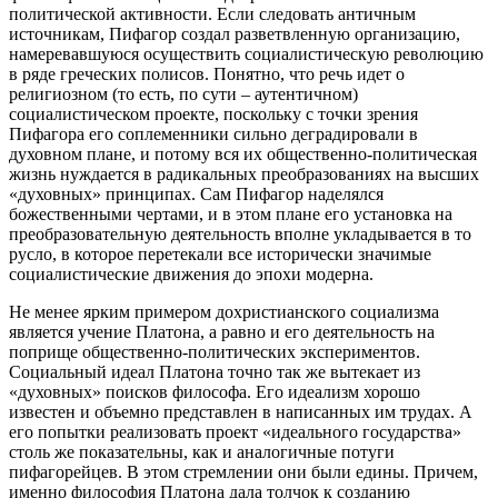
политической активности. Если следовать античным
источникам, Пифагор создал разветвленную организацию,
намеревавшуюся осуществить социалистическую революцию
в ряде греческих полисов. Понятно, что речь идет о
религиозном (то есть, по сути – аутентичном)
социалистическом проекте, поскольку с точки зрения
Пифагора его соплеменники сильно деградировали в
духовном плане, и потому вся их общественно-политическая
жизнь нуждается в радикальных преобразованиях на высших
«духовных» принципах. Сам Пифагор наделялся
божественными чертами, и в этом плане его установка на
преобразовательную деятельность вполне укладывается в то
русло, в которое перетекали все исторически значимые
социалистические движения до эпохи модерна.
Не менее ярким примером дохристианского социализма
является учение Платона, а равно и его деятельность на
поприще общественно-политических экспериментов.
Социальный идеал Платона точно так же вытекает из
«духовных» поисков философа. Его идеализм хорошо
известен и объемно представлен в написанных им трудах. А
его попытки реализовать проект «идеального государства»
столь же показательны, как и аналогичные потуги
пифагорейцев. В этом стремлении они были едины. Причем,
именно философия Платона дала толчок к созданию