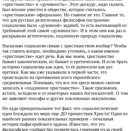
«христианство» и «духовность». Этот дискурс, надо сказать,
был вполне уместен в обществе, которое считалось
«христианским» официально. Но главное не это. Главное то,
что для русских религиозных философов построение
социализма было «духовной» задачей, то есть вытекающей из
требований этой самой «духовности». И в этом они как раз и
раскрывали аутентичную, подлинную природу социализма.
Насколько социализм связан с христианством вообще? Чтобы
так ставить вопрос, необходимо уточнять, о каком именно
«христианстве» идет речь. Как мы знаем, христианство
бывает каноническим, но бывает и еретическим. И если брать
историю социализма как идеи, то ее разносили как раз
еретики. Как мы уже указывали в первой части, это
происходило на протяжении всего европейского
средневековья. Понимаю, что все эти ереси можно скопом
записать в «подлинное христианство». Такие признания,
кстати, исходили и от некоторых наших богоискателей. О том
же заявляют теософы и другие поклонники оккультизма.
Но куда принципиальнее тот факт, что социалистические
идеи блуждали по миру еще ДО пришествия Христа! Один из
наиболее ранних показательных примеров – печальная
история пифагорейского ордена. Известно, что это
философское сообщество подверглось гонениям из-за своей