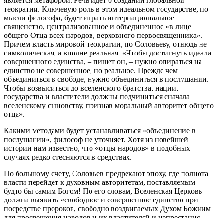
является метафорой. Речь идет о создании глобальной
теократии. Ключевую роль в этом идеальном государстве, по
мысли философа, будет играть интернациональное
священство, централизованное и объединенное «в лице
общего Отца всех народов, верховного первосвященника».
Причем власть мировой теократии, по Соловьеву, отнюдь не
символическая, а вполне реальная. «Чтобы достигнуть идеала
совершенного единства, – пишет он, – нужно опираться на
единство не совершенное, но реальное. Прежде чем
объединиться в свободе, нужно объединиться в послушании.
Чтобы возвыситься до вселенского братства, нации,
государства и властители должны подчиниться сначала
вселенскому сыновству, признав моральный авторитет общего
отца».
Какими методами будет устанавливаться «объединение в
послушании», философ не уточняет. Хотя из новейшей
истории нам известно, что «отцы народов» в подобных
случаях редко стесняются в средствах.
По большому счету, Соловьев предрекают эпоху, где полнота
власти перейдет к духовным авторитетам, поставляемым
будто бы самим Богом! По его словам, Вселенская Церковь
должна выявить «свободное и совершенное единство при
посредстве пророков, свободно воздвигаемых Духом Божиим
для просвещения народов и их властителей и непрестанно