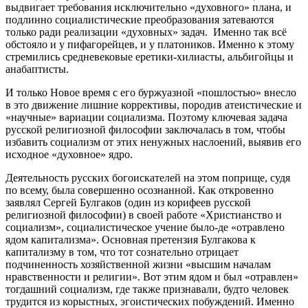
выдвигает требования исключительно «духовного» плана, и
подлинно социалистические преобразования затеваются
только ради реализации «духовных» задач. Именно так всё
обстояло и у пифагорейцев, и у платоников. Именно к этому
стремились средневековые еретики-хилиасты, альбигойцы и
анабаптисты.
И только Новое время с его буржуазной «пошлостью» внесло
в это движение лишние коррективы, породив атеистические и
«научные» вариации социализма. Поэтому ключевая задача
русской религиозной философии заключалась в том, чтобы
избавить социализм от этих ненужных наслоений, выявив его
исходное «духовное» ядро.
Деятельность русских богоискателей на этом поприще, судя
по всему, была совершенно осознанной. Как откровенно
заявлял Сергей Булгаков (один из корифеев русской
религиозной философии) в своей работе «Христианство и
социализм», социалистическое учение было-де «отравлено
ядом капитализма». Основная претензия Булгакова к
капитализму в том, что тот сознательно отрицает
подчиненность хозяйственной жизни «высшим началам
нравственности и религии». Вот этим ядом и был «отравлен»
тогдашний социализм, где также признавали, будто человек
трудится из корыстных, эгоистических побуждений. Именно