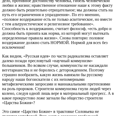
дело, противное достоинству человека, гибель человеческой
любви и жизни; нравственное отношение наше к этому факту
должно быть решительно отрицательное; мы должны стать на
путь его ограничения и упразднения». По его мнению,
«половое воздержание есть не только аскетическое, но вместе
с тем альтруистическое и религиозное требование».
Способность к воздержанию, считает философ, «есть добро и
должна быть принята как норма, из которой могут вытекать
определенные правила жизни». Снова повторю: половое
воздержание должно стать НОРМОЙ. Нормой для всех без
исключения!
Как видим, «Русская идея» по части радикализма оставляет
далеко позади пресловутый «научный коммунизм»
большевиков. Во всяком случае, коммунисты не насаждали
вегетарианства и не боролись с деторождением. Поэтому
страшно вообразить, какую жизнь навязали бы русскому
народу наши богоискатели с их непомерными
метафизическими запросами и маниакальными претензиями
на роль пророков. Строители коммунизма гнули людей через
колено, следуя одной лишь вере в материальный прогресс. А в
какое прокрустово ложе загнали бы общество строители
«Царства Божия»?
Это самое «Царство Божие» в трактовке Соловьева не