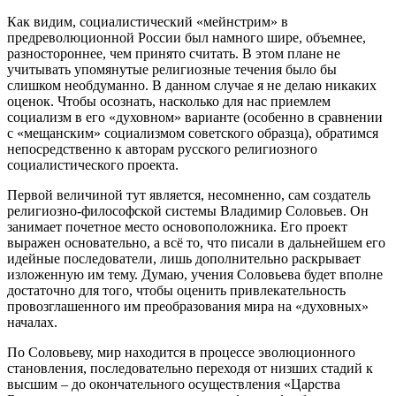
Как видим, социалистический «мейнстрим» в
предреволюционной России был намного шире, объемнее,
разностороннее, чем принято считать. В этом плане не
учитывать упомянутые религиозные течения было бы
слишком необдуманно. В данном случае я не делаю никаких
оценок. Чтобы осознать, насколько для нас приемлем
социализм в его «духовном» варианте (особенно в сравнении
с «мещанским» социализмом советского образца), обратимся
непосредственно к авторам русского религиозного
социалистического проекта.
Первой величиной тут является, несомненно, сам создатель
религиозно-философской системы Владимир Соловьев. Он
занимает почетное место основоположника. Его проект
выражен основательно, а всё то, что писали в дальнейшем его
идейные последователи, лишь дополнительно раскрывает
изложенную им тему. Думаю, учения Соловьева будет вполне
достаточно для того, чтобы оценить привлекательность
провозглашенного им преобразования мира на «духовных»
началах.
По Соловьеву, мир находится в процессе эволюционного
становления, последовательно переходя от низших стадий к
высшим – до окончательного осуществления «Царства