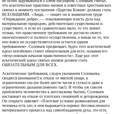
не особо задумываться о хлебе насущном. Соловьев считал,
что аскетические практики иноков и известных христианских
святых к моменту построения «Царства Божия» должны стать
ВСЕОБЩИМИ. «Люди, — пишет он в знаменитом труде
«Оправдание добра», — показывающие власть духа над
материальною природою, действительно существовали и
существуют, и если их сравнительно мало, то это значит
только, что нравственное требование не достигло своего
окончательного и полного осуществления, а никак не то, что
оно вовсе не осуществляется или остается одним
требованием». Соловьев предвещает, будто этот аскетический
идеал неизбежно станет обязательным для всех, называя его
«безусловным началом нравственности». Еще раз: этот
аскетический идеал святых иноков должен стать
ОБЯЗАТЕЛЬНЫМ ДЛЯ ВСЕХ.
Аскетические требования, следуя указанием Соловьева,
сводятся (внимание!) к отказу от мясной пищи, к
ограничению сна (не более шести часов в сутки) и даже к
ограничению дыхания (именно так!). И чтобы уж совсем
приблизить человечество к ангельскому бытию, Соловьев
настаивает на отказе от плотских сношений и деторождения.
Он открыто заявляет: «Плотское условие размножения для
человека есть зло; в нем выражается перевес бессмысленного
материального процесса над самообладанием духа, это есть