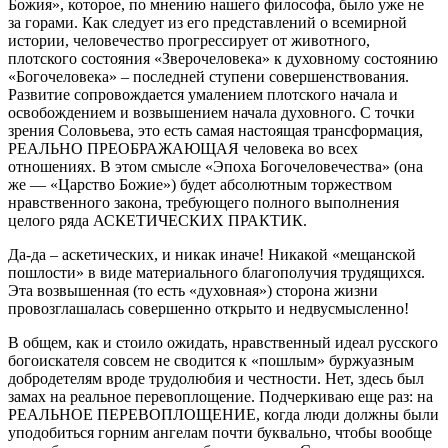
Божия», которое, по мнению нашего философа, было уже не
за горами. Как следует из его представлений о всемирной
истории, человечество прогрессирует от животного,
плотского состояния «Зверочеловека» к духовному состоянию
«Богочеловека» – последней ступени совершенствования.
Развитие сопровождается умалением плотского начала и
освобождением и возвышением начала духовного. С точки
зрения Соловьева, это есть самая настоящая трансформация,
РЕАЛЬНО ПРЕОБРАЖАЮЩАЯ человека во всех
отношениях. В этом смысле «Эпоха Богочеловечества» (она
же — «Царство Божие») будет абсолютным торжеством
нравственного закона, требующего полного выполнения
целого ряда АСКЕТИЧЕСКИХ ПРАКТИК.
Да-да – аскетических, и никак иначе! Никакой «мещанской
пошлости» в виде материального благополучия трудящихся.
Эта возвышенная (то есть «духовная») сторона жизни
провозглашалась совершенно открыто и недвусмысленно!
В общем, как и стоило ожидать, нравственный идеал русского
богоискателя совсем не сводится к «пошлым» буржуазным
добродетелям вроде трудолюбия и честности. Нет, здесь был
замах на реальное перевоплощение. Подчеркиваю еще раз: на
РЕАЛЬНОЕ ПЕРЕВОПЛОЩЕНИЕ, когда люди должны были
уподобиться горним ангелам почти буквально, чтобы вообще