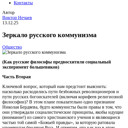
Контакты
Автор
Виктор Нечаев
13.12.25
Зеркало русского коммунизма
Общество
(Как русские философы предвосхитили социальный
эксперимент большевиков)
Часть Вторая
Ключевой вопрос, который нам предстоит выяснить:
насколько расходились пути безбожных революционеров и
пути русских богоискателей (включая корифеев религиозной
философии)? В этом плане показательно одно признание
Николая Бердяева, будто коммунисты были правы в том, что
они утверждали социалистические принципы, якобы идущие
(внимание!) из самого христианского учения и являющиеся
частью той самой «Божьей правды», за которую ратовала
упомянутая бродячая Русь. И отметим, что как раз в этом