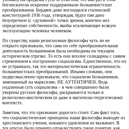
богоискатели искренне поддерживали большевистские
преобразования. Бердяев даже восхищался сталинской
конституцией 1936 года, утверждая, будто там дано
безупречное (с «духовной» точки зрения, конечно же)
определение собственности, якобы исключающее всякую
эксплуатацию человека человеком.
По существу, наши религиозные философы чуть ли не
открыто признавали, что сама по себе преобразовательная
деятельность большевиков была необходима на текущем
историческом отрезке. То есть они вполне солидарны с самим
стремлением к построению социализма. Единственное, что их
не устраивало, так это материалистическая ограниченность
большевистских преобразований. Иными словами, они
недвусмысленно признавали, что социализм большевиков,
замешанный на марксизме, НЕ АУТЕНТИЧЕН. Ведь
подлинная суть социализма – в чем совершенно были
уверены русские философы, раскрывается только в
религиозно-мистическом (и даже в магическо-теургическом)
контексте.
Заметим, что это признание дорогого стоит. Сам факт того,
что социалистические принципы наши философы выводят из
христианского учения, никакого удивления не вызывает. В
тех кругах было принято отождествлять такие понятия, как