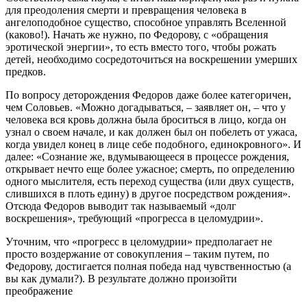
для преодоления смерти и превращения человека в
ангелоподобное существо, способное управлять Вселенной
(каково!). Начать же нужно, по Федорову, с «обращения
эротической энергии», то есть вместо того, чтобы рожать
детей, необходимо сосредоточиться на воскрешении умерших
предков.
По вопросу деторождения Федоров даже более категоричен,
чем Соловьев. «Можно догадываться, – заявляет он, – что у
человека вся кровь должна была броситься в лицо, когда он
узнал о своем начале, и как должен был он побелеть от ужаса,
когда увидел конец в лице себе подобного, единокровного». И
далее: «Сознание же, вдумывающееся в процессе рождения,
открывает нечто еще более ужасное; смерть, по определению
одного мыслителя, есть переход существа (или двух существ,
слившихся в плоть едину) в другое посредством рождения».
Отсюда Федоров выводит так называемый «долг
воскрешения», требующий «прогресса в целомудрии».
Уточним, что «прогресс в целомудрии» предполагает не
просто воздержание от совокупления – таким путем, по
Федорову, достигается полная победа над чувственностью (а
вы как думали?). В результате должно произойти
преображение